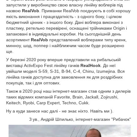
запустили у виробництво свою власну лінійку воблерів під
назвою
RealVob
. Приманки RealVob поєднують в собі хорошу
якість виконання і працездатність - з одного боку, і цілком
бюджетний цінник - з іншого боку. Дані воблера виконані з
пластику, ретельно перевірені, оснащені трійниками Origin і
запаковані в індивідуальні коробки. На сьогоднішній день
асортимент
RealVob
представлений воблерами типу кренк,
минноу, шэд, поппер і найближчим часом буде розширено
ще.
У березні 2020 року вперше представили на рибальській
виставці ActivExpo Fest лінійку гачків
RealHook
. До неї
увійшли моделі S-59, S-31, B-94, C-4, Chinu, Izumejina. Вся
лінійка гачків доступна для замовлення як для роздрібних
покупців, так і для оптових.
Також в 2020 році наш інтернет-магазин став одним з дилерів
таких відомих компаній Favorite, Brain, Jackall, Zojirushi,
Keitech, Ryobi, Carp Expert, Techno, Cukk.
Ну а куди занесе нас далі - не знає ніхто. Навіть ми ).
З ув., Андрій Шпилько, інтернет-магазин "Рибачок"