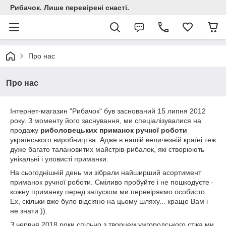
Рибачок. Лише перевірені снасті.
Про нас
Про нас
Інтернет-магазин "Рибачок" був заснований 15 липня 2012
року. З моменту його заснування, ми спеціалізувалися на
продажу
риболовецьких приманок ручної роботи
українського виробництва. Адже в нашій величезній країні теж
дуже багато талановитих майстрів-рибалок, які створюють
унікальні і уловисті приманки.
На сьогоднішній день ми зібрали найширший асортимент
приманок ручної роботи. Сміливо пробуйте і не пошкодуєте -
кожну приманку перед запуском ми перевіряємо особисто.
Ех, скільки вже було відсіяно на цьому шляху... краще Вам і
не знати )).
З червня 2018 роки спільно з творцем ужгородського стіка ми