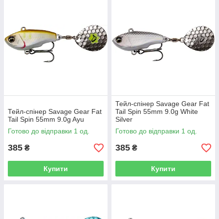
сом. Вона може стати гарною альтернативою силікону, так як
радикально відрізняється від нього своєю грою і це може
позитивно позначитися на клюваннях хижака.
Тейл-спінер Savage Gear Fat
Тейл-спінер Savage Gear Fat
Tail Spin 55mm 9.0g White
Tail Spin 55mm 9.0g Ayu
Silver
Готово до відправки 1 од.
Готово до відправки 1 од.
385
385
₴
₴
Купити
Купити