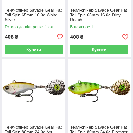
Тейл-спінер Savage Gear Fat
Тейл-спінер Savage Gear Fat
Tail Spin 65mm 16.0g White
Tail Spin 65mm 16.0g Dirty
Silver
Roach
Готово до відправки 1 од.
В наявності
408
408
₴
₴
Купити
Купити
Тейл-спінер Savage Gear Fat
Тейл-спінер Savage Gear Fat
Tail Spin 80mm 24.0g Ayu
Tail Spin 80mm 24.0g Firetiger