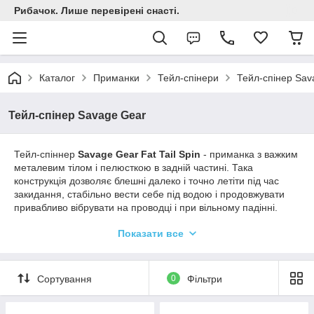
Рибачок. Лише перевірені снасті.
Каталог
Приманки
Тейл-спінери
Тейл-спінер Sav
Тейл-спінер Savage Gear
Тейл-спіннер
Savage Gear Fat Tail Spin
- приманка з важким
металевим тілом і пелюсткою в задній частині. Така
конструкція дозволяє блешні далеко і точно летіти під час
закидання, стабільно вести себе під водою і продовжувати
привабливо вібрувати на проводці і при вільному падінні.
Пелюстка швидко запускається в роботу, вона створює
Показати все
потужну вібрацію і відблиски, які приваблюють рибу з великої
відстані. Використовуючи тейл-спіннер, рибалка може швидко
обловити широку ділянку водойми, при цьому, як товщу води,
Сортування
0
Фільтри
так і придонні шари водойми.
Приманка добре піддається джиговій проводці, тому стає
привабливою для таких видів риби, як: окунь, судак, щука і