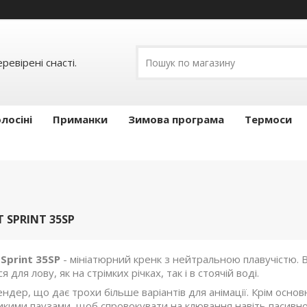
ревірені снасті.
лосіні
Приманки
Зимова програма
Термоси
T SPRINT 35SP
 Sprint 35SP
- мініатюрний кренк з нейтральною плавучістю. 
 для лову, як на стрімких річках, так і в стоячій воді.
ндер, що дає трохи більше варіантів для анімації. Крім осно
ликими паузами, щоб спровокувати на клювання навіть пасивно