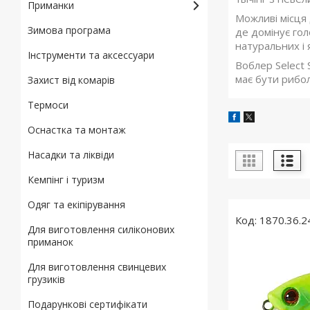
Приманки
Можливі місця 
Зимова програма
де домінує гол
натуральних і 
Інструменти та аксессуари
Воблер Select 
має бути рибол
Захист від комарів
Термоси
Оснастка та монтаж
Насадки та ліквіди
Кемпінг і туризм
Одяг та екіпірування
1870.36.2
Для виготовлення силіконових
приманок
Для виготовлення свинцевих
грузиків
Подарункові сертифікати