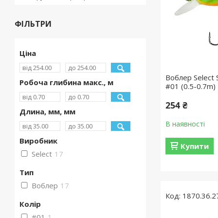
ФІЛЬТРИ
Ціна
Воблер Select 
Робоча глибина макс., м
#01 (0.5-0.7m)
254 ₴
Длина, мм, мм
В наявності
Виробник
Купити
Select
17
Тип
Воблер
17
1870.36.2
Колір
#01
1