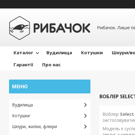
Рибачок. Лише пе
Каталог
Вудилища
Котушки
Шнури/во
Гарантії
Про нас
ВОБЛЕР SELEC
Вудилища
Воблер
Select
Котушки
застосовуватися
Шнури, жилки, флюри
Модель є суспе
твічінг з неве