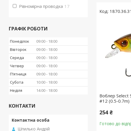
Рівномірна проводка
17
1870.36.3
ГРАФІК РОБОТИ
Понеділок
09:00
18:00
Вівторок
09:00
18:00
Середа
09:00
18:00
Четвер
09:00
18:00
Пʼятниця
09:00
18:00
Субота
10:00
18:00
Неділя
14:00
18:00
Воблер Select 
#12 (0.5-0.7m)
КОНТАКТИ
254 ₴
Готово до відп
Шпилько Андрій