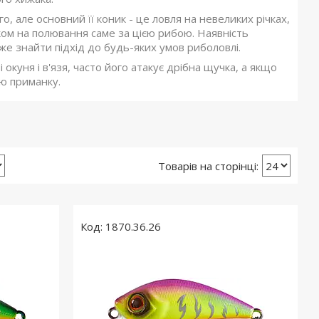
 але основний її коник - це ловля на невеликих річках,
ком на полювання саме за цією рибою. Наявність
оже знайти підхід до будь-яких умов риболовлі.
 окуня і в'язя, часто його атакує дрібна щучка, а якщо
цю приманку.
1870.36.26