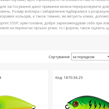
для застосування даної приманки можна перераховувати довго,
овень. Розмір воблера і забарвлення підбиралися з розрахун
яскравих кольорів, а також темних, які імітують комах, допом
Sprint 35SP, крім головня, добре зарекомендував себе при лові
овля на перекатах гірської річки, то і форель також оцінить 
4
1870.36.25