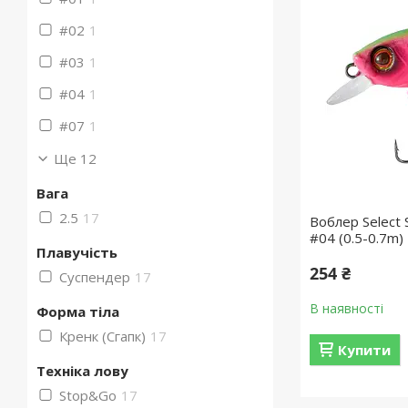
#02
1
#03
1
#04
1
#07
1
Ще 12
Вага
2.5
17
Воблер Select 
#04 (0.5-0.7m)
Плавучість
254 ₴
Суспендер
17
В наявності
Форма тіла
Кренк (Сгапк)
17
Купити
Техніка лову
Stop&Go
17