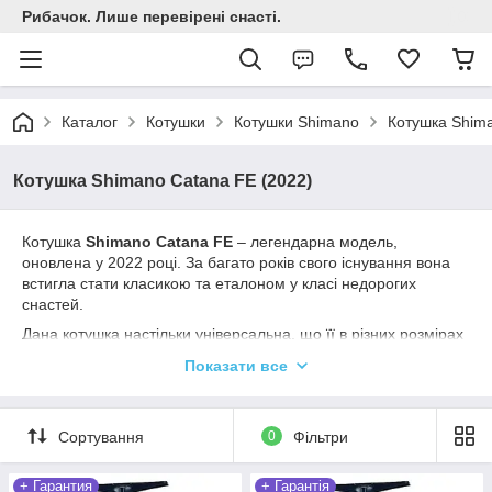
Рибачок. Лише перевірені снасті.
Каталог
Котушки
Котушки Shimano
Котушка Shima
Котушка Shimano Catana FE (2022)
Котушка
Shimano Catana FE
– легендарна модель,
оновлена у 2022 році. За багато років свого існування вона
встигла стати класикою та еталоном у класі недорогих
снастей.
Дана котушка настільки універсальна, що її в різних розмірах
використовують як у рибальці спінінга, так і в фідері, при
Показати все
цьому вона з успіхом справляється з усіма завданнями.
У новому поколінні Catana FE отримала новий корпус G-Free
Body, центр ваги якого зміщений до ручки вудилища, що
Сортування
0
Фільтри
дозволяє досягти ідеального балансу снасті. Плавність
обертання забезпечують 3 шарикопідшипники, а за стопор
+ Гарантия
+ Гарантія
зворотного ходу відповідає роликовий підшипник.