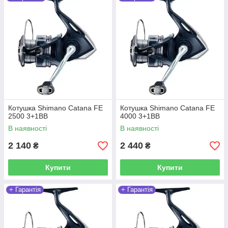
Алюмінієва шпуля AR-C Spool зі скошеним переднім
бортиком і рівномірне укладання волосіні Varispeed II
сприяють вільному вильоту волосіні без заплутування для
досягнення далекого закидання.
Котушка Shimano Catana FE
Котушка Shimano Catana FE
2500 3+1BB
4000 3+1BB
В наявності
В наявності
2 140
2 440
₴
₴
Купити
Купити
+ Гарантія
+ Гарантія