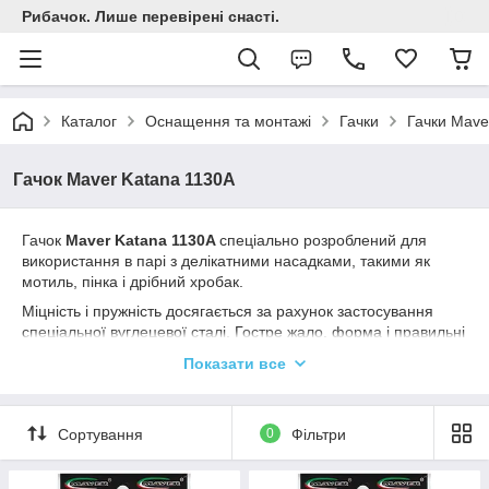
Рибачок. Лише перевірені снасті.
Каталог
Оснащення та монтажі
Гачки
Гачки Mave
Гачок Maver Katana 1130A
Гачок
Maver Katana 1130A
спеціально розроблений для
використання в парі з делікатними насадками, такими як
мотиль, пінка і дрібний хробак.
Міцність і пружність досягається за рахунок застосування
спеціальної вуглецевої сталі. Гостре жало, форма і правильні
пропорції забезпечують надійну фіксацію риби.
Показати все
Гачки цієї серії здатні тривалий час зберігати первісну
гостроту і чудово підходять для всіх видів поплавцевої і
фідерної ловлі.
Сортування
0
Фільтри