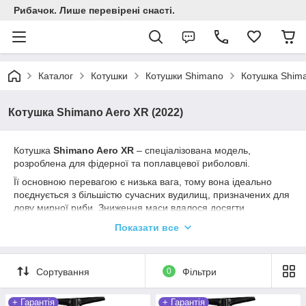
Рибачок. Лише перевірені снасті.
Каталог
Котушки
Котушки Shimano
Котушка Shima
Котушка Shimano Aero XR (2022)
Котушка
Shimano Aero XR
– спеціалізована модель,
розроблена для фідерної та поплавцевої риболовлі.
Її основною перевагою є низька вага, тому вона ідеально
поєднується з більшістю сучасних вудилищ, призначених для
лову мирної риби. Зниження маси вдалося досягти
застосуванням легкого матеріалу CI4+ у виготовленні
Показати все
корпусу, який має високу міцність і жорсткість.
Технологія G-Free Body дозволяє досягти ідеального балансу
снасті як під час закидання, так і на виважуванні.
Сортування
0
Фільтри
Внутрішня передача побудована за схемою X-Ship, де кожна
шестерня спирається на два шарикопідшипники, тому
+ Гарантія
+ Гарантія