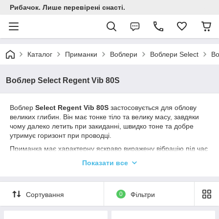
Рибачок. Лише перевірені снасті.
Каталог
Приманки
Воблери
Воблери Select
Во
Воблер Select Regent Vib 80S
Воблер
Select Regent Vib 80S
застосовується для облову
великих глибин. Він має тонке тіло та велику масу, завдяки
чому далеко летить при закиданні, швидко тоне та добре
утримує горизонт при проводці.
Приманка має характерну яскраво виражену вібрацію під час
рівномірної проводки або підкиданні вудилищем, а на паузі
Показати все
хаотично тоне, чим нагадує поведінку пораненого малька.
Така гра провокує хижака на атаку, який ніколи не
відмовиться від легкої здобичі.
Сортування
0
Фільтри
Воблер Select Regent Vib підійде для лову щуки, судака та
сома в придонному шарі із використанням джигових
проводок. При цьому його застосування не обмежується