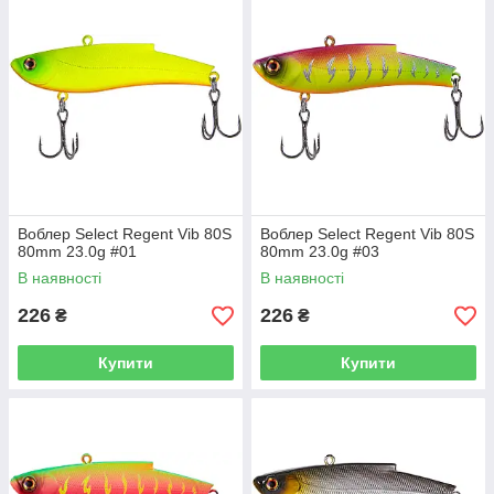
човновою риболовлею, він також може бути ефективним у
зимовий період під час вертикального лову з льоду.
Воблер Select Regent Vib 80S
Воблер Select Regent Vib 80S
80mm 23.0g #01
80mm 23.0g #03
В наявності
В наявності
226
226
₴
₴
Купити
Купити