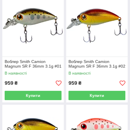
магічним чином впливає на хижака.
Приманки виготовляються в Японії, мають відмінну якість
фарбування. Для лову великої риби, такої як голавль або
жерех від 1 кілограма, рекомендується замінювати заводські
гачки на трохи більший розмір.
Воблер Smith Camion
Воблер Smith Camion
Magnum SR F 36mm 3.1g #01
Magnum SR F 36mm 3.1g #02
В наявності
В наявності
959
959
₴
₴
Купити
Купити