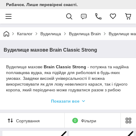
Рибачок. Лише перевірені снасті.
Каталог
Вудилища
Вудилища Brain
Вудилище мах
Вудилище махове Brain Classic Strong
Вудилище махове
Brain Classic Strong
- потужна та надійна
поплавцева вудка, яка підійде для риболовлі в будь-яких
умовах. Завдяки високій універсальності її можна
використовувати як для лову невеликого карася, так і гідного
коропа, який періодично може годуватися разом з рибою
середнього розміру.
Показати все
Маючи доступну ціну, вудилище підійде для широкого кола
рибалок.
Бланк середньо-швидкого ладу має збільшену товщину
Сортування
0
Фільтри
стінок, що дозволяє форсувати виважування, якщо лов
ведеться серед чагарників. На вершинці встановлений
конектор для швидкого кріплення оснастки спочатку