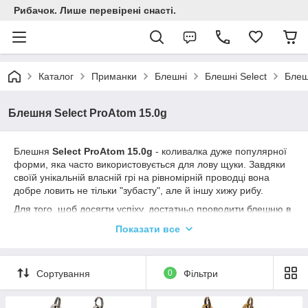
Рибачок. Лише перевірені снасті.
Каталог
Приманки
Блешні
Блешні Select
Блеш
Блешня Select ProAtom 15.0g
Блешня
Select ProAtom 15.0g
- коливалка дуже популярної
форми, яка часто використовується для лову щуки. Завдяки
своїй унікальній власній грі на рівномірній проводці вона
добре ловить не тільки "зубасту", але й іншу хижу рибу.
Для того, щоб досягти успіху, достатньо проводити блешню в
середньому темпі, при цьому вона стабільно приноситиме
Показати все
результат. Хоча доповнення пауз та різних ривків допоможуть
привнести різноманітність у гру та збільшити кількість
клювань.
Сортування
0
Фільтри
Блешня Select ProAtom випускається масою 8, 12, 15 грамів
та рекомендована для риболовлі на глибинах 1.5-2.5 метра.