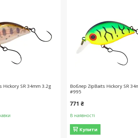
s Hickory SR 34mm 3.2g
Воблер ZipBaits Hickory SR 34
#995
771 ₴
равки
В наявності
Купити