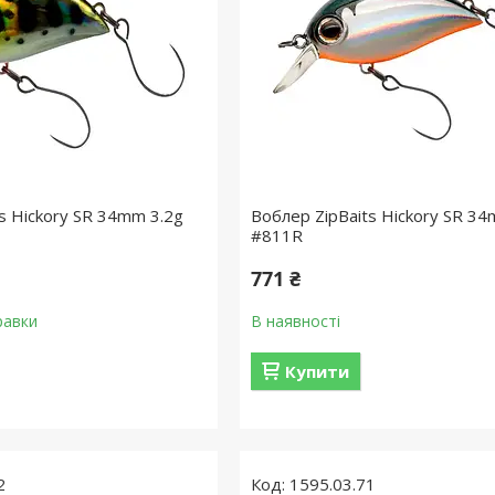
s Hickory SR 34mm 3.2g
Воблер ZipBaits Hickory SR 34
#811R
771 ₴
равки
В наявності
Купити
2
1595.03.71