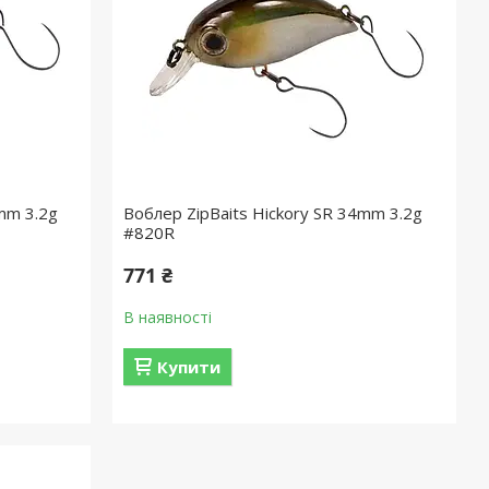
mm 3.2g
Воблер ZipBaits Hickory SR 34mm 3.2g
#820R
771 ₴
В наявності
Купити