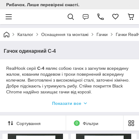
Рибачок. Лише перевірені снасті.
Каталог
Оснащення та монтажі
Гачки
Гачки Real
Гачок одинарний C-4
RealHook серії
С-4
являє собою гачок з загнутим всередину
жалом, кованим поддевом і трохи повернений всередину
колечком. Виготовлені з високоміцної сталі, заточені хімічно.
Добре підсікають і утримують рибу. Стійке покриття Black
Chrome надійно захищає гачки від корозії.
Гачки доступні для замовлення в розмірах 2, 4, 6, 8 за
Показати все
міжнародною класифікацією.
Сортування
0
Фільтри