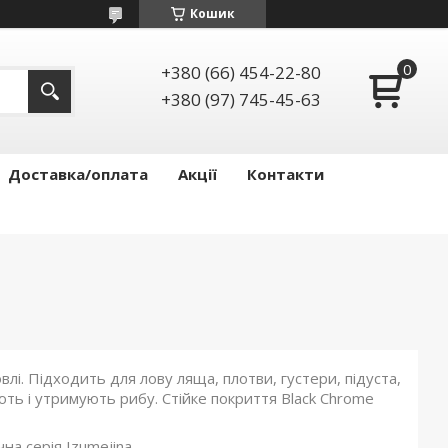
Кошик
+380 (66) 454-22-80
+380 (97) 745-45-63
Доставка/оплата
Акції
Контакти
лі. Підходить для лову ляща, плотви, густери, підуста,
кають і утримують рибу. Стійке покриття Black Chrome
на серія Izumejina.