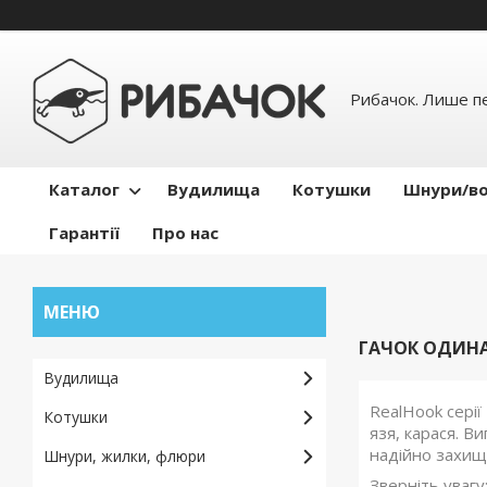
Рибачок. Лише пе
Каталог
Вудилища
Котушки
Шнури/во
Гарантії
Про нас
ГАЧОК ОДИНА
Вудилища
RealHook серії
Котушки
язя, карася. В
надійно захища
Шнури, жилки, флюри
Зверніть увагу: