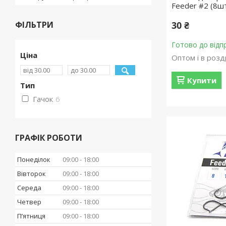
Feeder #2 (8ш
ФІЛЬТРИ
30 ₴
Готово до відп
Ціна
Оптом і в розд
Купити
Тип
Гачок
6
ГРАФІК РОБОТИ
Понеділок
09:00
18:00
Вівторок
09:00
18:00
Середа
09:00
18:00
Четвер
09:00
18:00
Пʼятниця
09:00
18:00