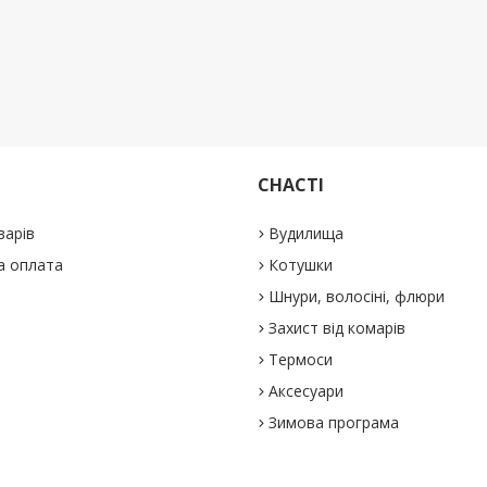
СНАСТІ
варів
Вудилища
а оплата
Котушки
Шнури, волосіні, флюри
Захист від комарів
Термоси
Аксесуари
Зимова програма