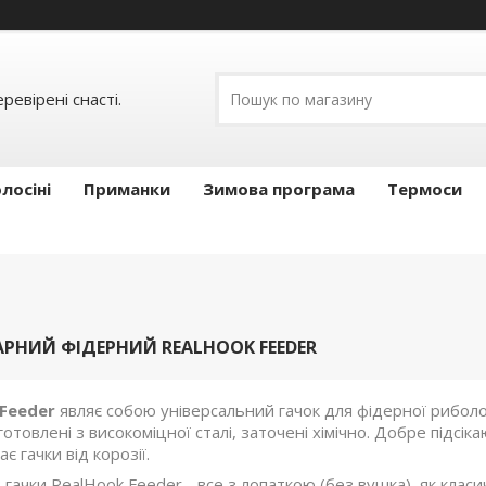
ревірені снасті.
лосіні
Приманки
Зимова програма
Термоси
РНИЙ ФІДЕРНИЙ REALHOOK FEEDER
Feeder
являє собою універсальний гачок для фідерної риболов
иготовлені з високоміцної сталі, заточені хімічно. Добре підсі
є гачки від корозії.
 гачки RealHook Feeder - все з лопаткою (без вушка), як класич