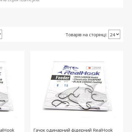
alHook
Гачок одинарний фідерний RealHook