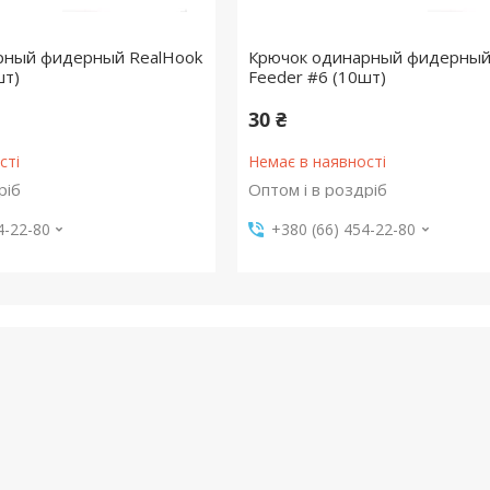
рный фидерный RealHook
Крючок одинарный фидерный
шт)
Feeder #6 (10шт)
30 ₴
сті
Немає в наявності
ріб
Оптом і в роздріб
4-22-80
+380 (66) 454-22-80