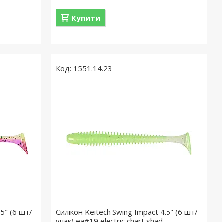
Купити
1551.14.23
.5" (6 шт/
Силікон Keitech Swing Impact 4.5" (6 шт/
упак) ea#19 electric chart shad