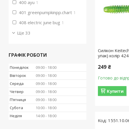
400 ayu
1
401 greenpumpkinpp.chart
1
408 electric june bug
1
Ще 33
Силікон Keitech
ГРАФІК РОБОТИ
упак) колір 424
249 ₴
Понеділок
09:00
18:00
Вівторок
09:00
18:00
Готово до відп
Середа
09:00
18:00
Купити
Четвер
09:00
18:00
Пʼятниця
09:00
18:00
Субота
10:00
18:00
Неділя
14:00
18:00
1551.10.0