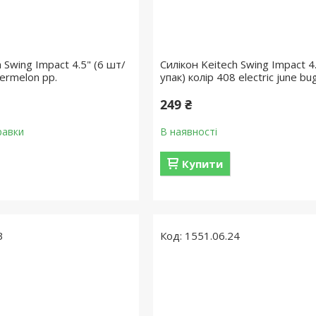
 Swing Impact 4.5" (6 шт/
Силікон Keitech Swing Impact 4
termelon pp.
упак) колір 408 electric june bu
249 ₴
равки
В наявності
Купити
3
1551.06.24