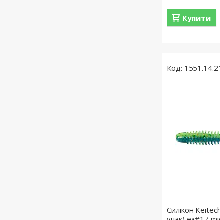
Купити
1551.14.2
Силікон Keitech
упак) ea#17 mid