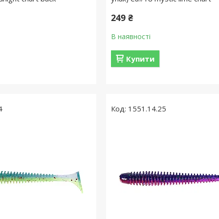
249 ₴
В наявності
Купити
4
1551.14.25