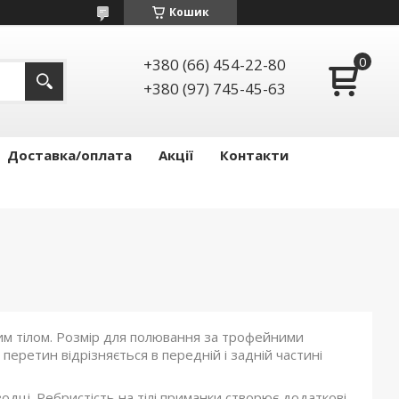
Кошик
+380 (66) 454-22-80
+380 (97) 745-45-63
Доставка/оплата
Акції
Контакти
м тілом. Розмір для полювання за трофейними
перетин відрізняється в передній і задній частині
водці. Ребристість на тілі приманки створює додаткові