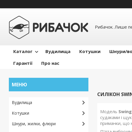
Рибачок. Лише пе
Каталог
Вудилища
Котушки
Шнури/во
Гарантії
Про нас
СИЛІКОН SWIN
Вудилища
Модель
Swing
Котушки
судаками і щук
приманки, що н
Шнури, жилки, флюри
П'ята виброхво