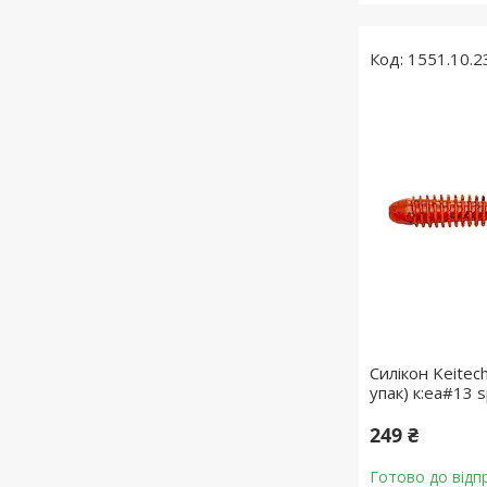
1551.10.2
Силікон Keitech
упак) к:ea#13 
249 ₴
Готово до відп