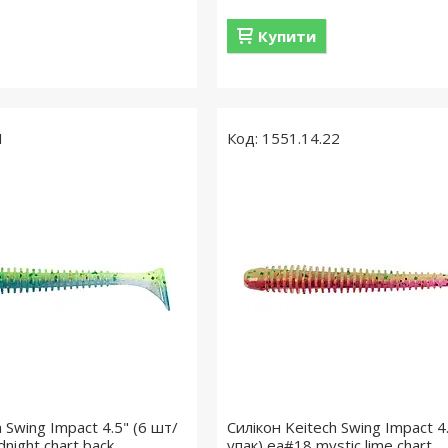
Купити
1
1551.14.22
 Swing Impact 4.5" (6 шт/
Силікон Keitech Swing Impact 4
night chart back
упак) ea#18 mystic lime chart