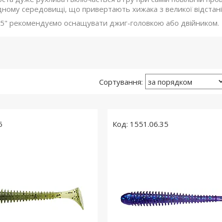
дному середовищі, що привертають хижака з великої відстані
4.5" рекомендуємо оснащувати джиг-головкою або двійником.
5
1551.06.35