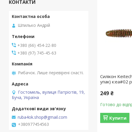
КОНТАКТИ
Шпилько Андрій
+380 (66) 454-22-80
+380 (97) 745-45-63
Рибачок. Лише перевірені снасті.
Силікон Keitech
упак) к:ea#02 p
Гостомель, вулиця Патріотів, 19,
249 ₴
Буча, Україна
Готово до відп
ruba4ok.shop@gmail.com
Купити
+380977454563