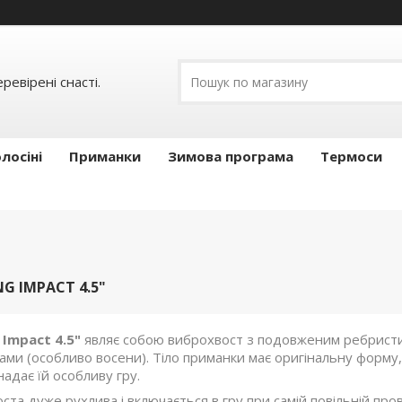
ревірені снасті.
лосіні
Приманки
Зимова програма
Термоси
G IMPACT 4.5"
 Impact
4.5"
являє собою виброхвост з подовженим ребристи
ами (особливо восени). Тіло приманки має оригінальну форму, 
адає їй особливу гру.
ста дуже рухлива і включається в гру при самій повільній про