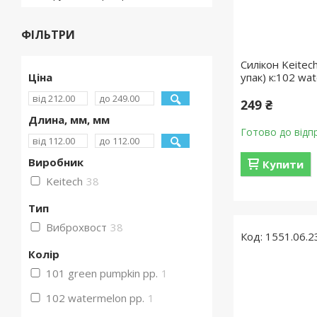
ФІЛЬТРИ
Силікон Keitech
Ціна
упак) к:102 wa
249 ₴
Длина, мм, мм
Готово до відп
Виробник
Купити
Keitech
38
Тип
Виброхвост
38
1551.06.2
Колір
101 green pumpkin pp.
1
102 watermelon pp.
1