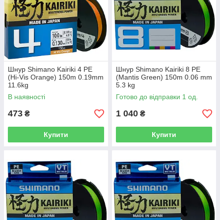
Шнур Shimano Kairiki 4 PE
Шнур Shimano Kairiki 8 PE
(Hi-Vis Orange) 150m 0.19mm
(Mantis Green) 150m 0.06 mm
11.6kg
5.3 kg
В наявності
Готово до відправки 1 од.
473
1 040
₴
₴
Купити
Купити