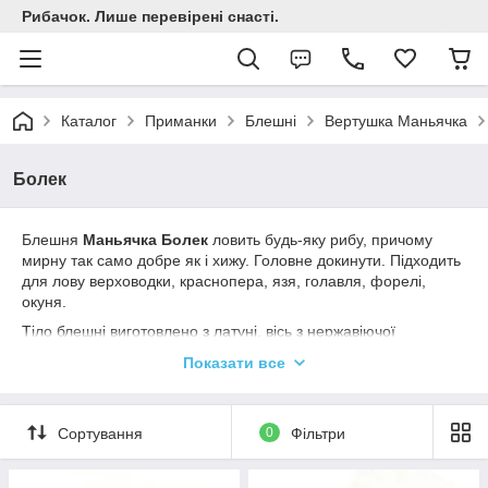
Рибачок. Лише перевірені снасті.
Каталог
Приманки
Блешні
Вертушка Маньячка
Болек
Блешня
Маньячка Болек
ловить будь-яку рибу, причому
мирну так само добре як і хижу. Головне докинути. Підходить
для лову верховодки, краснопера, язя, голавля, форелі,
окуня.
Тіло блешні виготовлено з латуні, вісь з нержавіючої
сталі.Матеріал пелюсток: латунь, мідь, мельхіор. Трійник
Показати все
Origin з мушкою. Клеймо майстра на тілі кожної блешні,
індивідуальне налаштування гри.
Увага: колір опушки може відрізнятися від партіі до партії.
Сортування
0
Фільтри