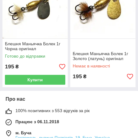
Блешня Маньячка Болек 1г
Чорна оригінал
Блешня Маньячка Болек 1г
Готово до відправки
Золото (латунь) оригінал
195
Немає в наявності
₴
195
₴
Купити
Про нас
100% позитивних з 553 відгуків за рік
Працює з 06.11.2018
м. Буча
Гостомель, вулиця Патріотів, 19, Буча, Україна