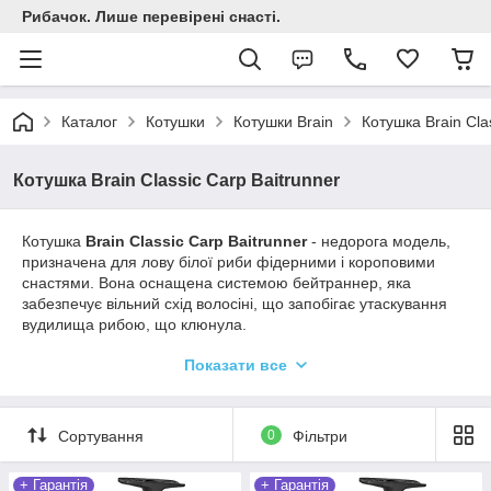
Рибачок. Лише перевірені снасті.
Каталог
Котушки
Котушки Brain
Котушка Brain Cla
Котушка Brain Classic Carp Baitrunner
Котушка
Brain Classic Carp Baitrunner
- недорога модель,
призначена для лову білої риби фідерними і короповими
снастями. Вона оснащена системою бейтраннер, яка
забезпечує вільний схід волосіні, що запобігає утаскування
вудилища рибою, що клюнула.
Котушка має строгий дизайн, її корпус виконаний з міцного
Показати все
пластику чорного матового кольору. Механізм налічує 4
шарикопідшипника для м'якого обертання і 1 роликовий,
який забезпечує миттєвий стопор зворотного ходу. Конусна
Сортування
0
Фільтри
металева шпуля розрахована на здійснення далеких закидів.
Вона оснащена латунною підпружиненою кліпсою, яка
допоможе фіксувати дальність закидання, якщо система
+ Гарантія
+ Гарантія