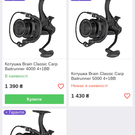
бейтраннер не використовується.
Дуже приємним бонусом в конструкції цієї бюджетної котушки
є металева точена ручка, яка вкручується у вісь ведучої
шестерні. Це дозволить значно продовжити її термін служби і
уникнути швидкої появи люфтів.
Котушка Brain Classic Carp Baitrunner ідеально підійде
рибалкам-новачкам, які ловлять коропа, карася, ляща та
іншу рибу сімейства коропових на річках і озерах.
Котушка Brain Classic Carp
Baitrunner 4000 4+1BB
Котушка Brain Classic Carp
В наявності
Baitrunner 5000 4+1BB
1 390
Немає в наявності
₴
1 430
₴
Купити
+ Гарантія