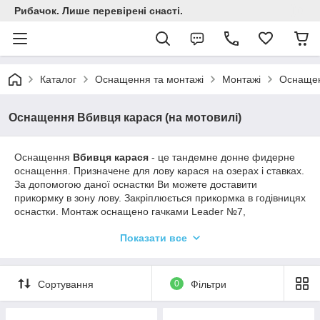
Рибачок. Лише перевірені снасті.
Каталог
Оснащення та монтажі
Монтажі
Оснащен
Оснащення Вбивця карася (на мотовилі)
Оснащення
Вбивця карася
- це тандемне донне фидерне
оснащення. Призначене для лову карася на озерах і ставках.
За допомогою даної оснастки Ви можете доставити
прикормку в зону лову. Закріплюється прикормка в годівницях
оснастки. Монтаж оснащено гачками Leader №7,
годівницями і грузилом. Всі деталі пов'язані на капроновій
Показати все
нитці.
Сортування
0
Фільтри