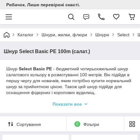
Рибачок. Лише перевірені снасті.
Каталог
Шнури, жилки, флюри
Шнури
Select
Ш
Шнур Select Basic PE 100m (салат.)
Шнур
Select Basic PE
- бюджетний чотирьохжильний шнур
салатового кольору в розмотуванні 100 метрів. Він підійде в
першу чергу для новачків, яким потрібно купити нормальний
шнур за прийнятною ціною. Також цей шнур підійде для
оснащення фідерних і коропових вудилищ.
Шнур Select Basic PE в міру жорсткий, досить тісно пов'язані і
Показати все
відрізняється підвищеною абразівоустойчівостью. Ці
характеристики роблять його універсальним і застосовним в
усіх видах і при всіх методах лову. Будь-то спінінгом або
Сортування
0
Фільтри
фидерная рибалка, в стоячому водоймі або на протязі, при
лові твічінгом або джигом, Basic PE зможе знайти своє місце
на шпулі будь котушки.