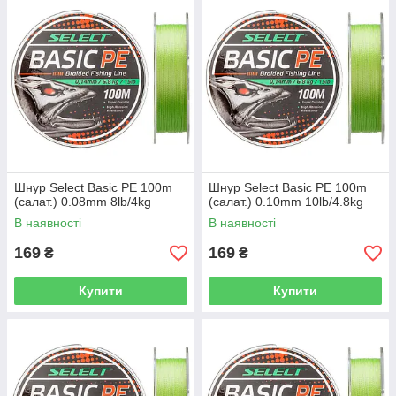
Шнур Select Basic PE 100m
Шнур Select Basic PE 100m
(салат.) 0.08mm 8lb/4kg
(салат.) 0.10mm 10lb/4.8kg
В наявності
В наявності
169
169
₴
₴
Купити
Купити