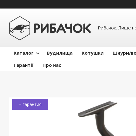
Рибачок. Лише пе
Каталог
Вудилища
Котушки
Шнури/во
Гарантії
Про нас
+ гарантия