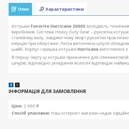
Опис
Характеристики
Котушки
Favorite Hurricane 2000S
володіють технічни
виробників. Система Heavy Duty Gear – рукоятка котуш
сталевому валу, завдяки чому люфт рукоятки практично
інерцію при обертанні. Легка витончена шпуля обладна
шайб. Корпус і кришка котушки
Hurricane
виготовлені з 
В першу чергу ці котушки призначені для спиннинговой
шнурів, відповідно укладання волосіні відповідає найв
ІНФОРМАЦІЯ ДЛЯ ЗАМОВЛЕННЯ
Ціна:
2 660 ₴
Спосіб упаковки:
Наш інтернет-магазин надає офіційну 