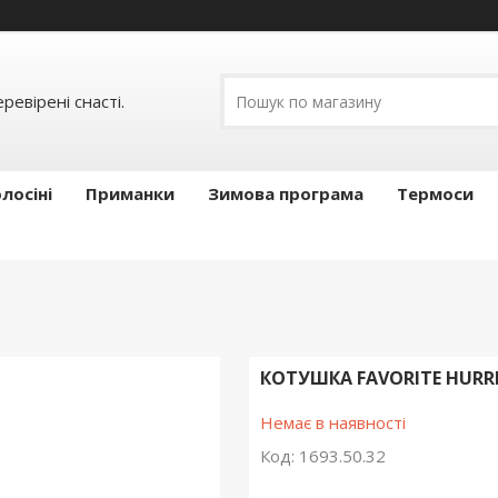
ревірені снасті.
лосіні
Приманки
Зимова програма
Термоси
КОТУШКА FAVORITE HURRIC
Немає в наявності
Код:
1693.50.32