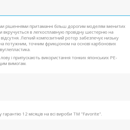
ми рішеннями притаманні більш дорогим моделям іменитих
ки вкручується в легкосплавную провідну шестерню на
 відсутня. Легкий композитний ротор забезпечує низьку
на потужним, точним фрикціоном на основі карбонових
вуглепластика.
 лову і припускають використання тонких японських PE-
ищим вимогам.
гарантію 12 місяців на всі вироби ТМ "Favorite".