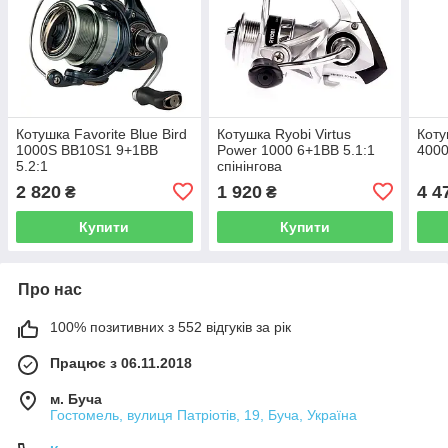
Котушка Favorite Blue Bird
Котушка Ryobi Virtus
Коту
1000S BB10S1 9+1BB
Power 1000 6+1BB 5.1:1
4000
5.2:1
спінінгова
2 820
1 920
4 4
₴
₴
Купити
Купити
Про нас
100% позитивних з 552 відгуків за рік
Працює з 06.11.2018
м. Буча
Гостомель, вулиця Патріотів, 19, Буча, Україна