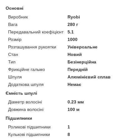
Основні
Виробник
Ryobi
Вага
280 г
Передавальний коефіцієнт
5.1
Розмір
1000
Розташування рукоятки
Універсальне
Стан
Новий
Тип
Безінерційна
Фрикційне гальмо
Передній
Шпуля
Алюмінієвий сплав
Додаткова шпуля
Немає
Ємність шпулі
Діаметр волосіні
0.23 мм
Довжина волосіні
100 м
Підшипники
Роликові підшипники
1
Кулькові підшипники
8