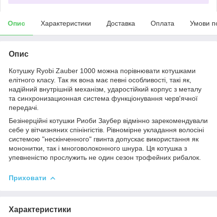
Опис
Характеристики
Доставка
Оплата
Умови п
Опис
Котушку Ryobi Zauber 1000 можна порівнювати котушками
елітного класу. Так як вона має певні особливості, такі як,
надійний внутрішній механізм, ударостійкий корпус з металу
та синхронизационная система функціонування черв'ячної
передачі.
Безінерційні котушки Риоби Заубер відмінно зарекомендували
себе у вітчизняних спінінгістів. Рівномірне укладання волосіні
системою "нескінченного" гвинта допускає використання як
мононитки, так і многоволоконного шнура. Ця котушка з
упевненістю прослужить не один сезон трофейних рибалок.
Приховати
Характеристики