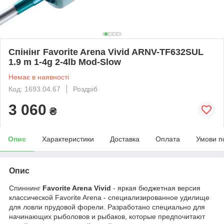
Спінінг Favorite Arena Vivid ARNV-TF632SUL
1.9 m 1-4g 2-4lb Mod-Slow
Немає в наявності
Код: 1693.04.67
Роздріб
3 060
₴
Опис
Характеристики
Доставка
Оплата
Умови п
Опис
Спиннинг
Favorite Arena Vivid
- яркая бюджетная версия
классической Favorite Arena - специализированное удилище
для ловли прудовой форели. Разработано специально для
начинающих рыболовов и рыбаков, которые предпочитают