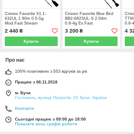
Спінінг Favorite X1.1-
Спінінг Favorite Blue Bird
Спін
632UL 1.90m 0.5-5g
BB2‑682SUL‑S 2.04m
TTM
Mod.Fast Stream
0.8‑4g Ex.Fast
0.8-
2 440
3 200
4 3
₴
₴
Купити
Купити
Про нас
100% позитивних з 553 відгуків за рік
Працює з 06.11.2018
м. Буча
Гостомель, вулиця Патріотів, 19, Буча, Україна
Контакти
Сьогодні працює з 09:00 до 18:00
Показати весь графік роботи