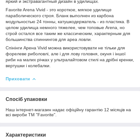
яркий и экстравагантный дизайн в удилищах.
Favorite Arena Vivid - это короткое, мягкое удилище
параболического строя. Бланк выполнен из карбона
модульностью 24 тонны, катушкодержатель - из пластика. В
целом удилища немного тяжелее, чем топовые Arena, но
строй остался все таким же классическим, характерным для
большинства спиннингов для ареа ловли.
Спінінги Арена Vivid можна використовувати не тільки для
форелеве риболовлі, але і для лову головня, окуня і іншої
риби на малих річках у ультралайтовом стилі на дрібні кренки,
вертушки і колебалки.
Приховати
Спосіб упаковки
Наш інтернет-магазин надає офіційну гарантію 12 місяців на
всі вироби ТМ "Favorite".
Характеристики