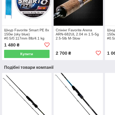
Шнур Favorite Smart PE 8x
Спінінг Favorite Arena
Шнур
150м (sky blue)
ARN-682UL 2.04 m 1.5-5g
150м
#0.5/0.117mm 8lb/4.1 kg
2.5-5lb M-Slow
#0.5
1 480
₴
2 700
1 0
₴
Купити
Подібні товари компанії