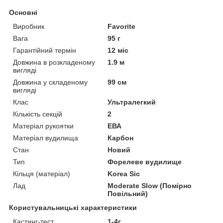
Основні
Виробник
Favorite
Вага
95 г
Гарантійний термін
12 міс
Довжина в розкладеному
1.9 м
вигляді
Довжина у складеному
99 см
вигляді
Клас
Ультралегкий
Кількість секцій
2
Матеріал рукоятки
ЕВА
Матеріал вудилища
Карбон
Стан
Новий
Тип
Форелеве вудилище
Кільця (матеріал)
Korea Sic
Лад
Moderate Slow (Помірно
Повільний)
Користувальницькі характеристики
Кастинг-тест
1-4г