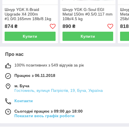
Шнур YGK X-Braid
Шнур YGK G-Soul EGI
Шнур
Upgrade X4 200m
Metal 150m #0.5/0.117 mm
Meta
#1.0/0.165mm 18lb/8.1kg
10lb/4.5 kg
25lb
874
890
818
₴
₴
Купити
Купити
Про нас
100% позитивних з 549 відгуків за рік
Працює з 06.11.2018
м. Буча
Гостомель, вулиця Патріотів, 19, Буча, Україна
Контакти
Сьогодні працює з 09:00 до 18:00
Показати весь графік роботи