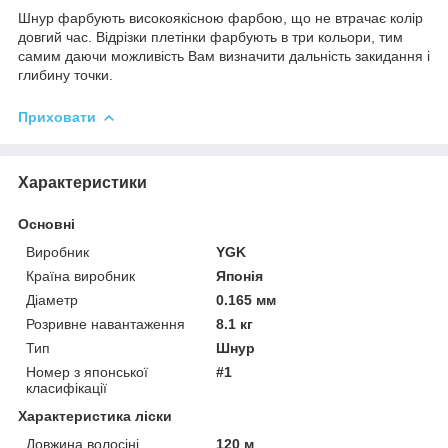
Шнур фарбують високоякісною фарбою, що не втрачає колір
довгий час. Відрізки плетінки фарбують в три кольори, тим
самим даючи можливість Вам визначити дальність закидання і
глибину точки.
Приховати
Характеристики
Основні
Виробник
YGK
Країна виробник
Японія
Діаметр
0.165 мм
Розривне навантаження
8.1 кг
Тип
Шнур
Номер з японської
#1
класифікації
Характеристика ліски
Довжина волосіні
120 м