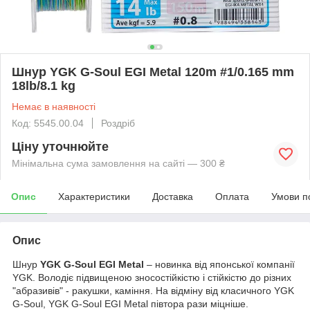
Шнур YGK G-Soul EGI Metal 120m #1/0.165 mm
18lb/8.1 kg
Немає в наявності
Код: 5545.00.04
Роздріб
Ціну уточнюйте
Мінімальна сума замовлення на сайті — 300 ₴
Опис
Характеристики
Доставка
Оплата
Умови п
Опис
Шнур
YGK G-Soul EGI Metal
– новинка від японської компанії
YGK. Володіє підвищеною зносостійкістю і стійкістю до різних
"абразивів" - ракушки, каміння. На відміну від класичного YGK
G-Soul, YGK G-Soul EGI Metal півтора рази міцніше.