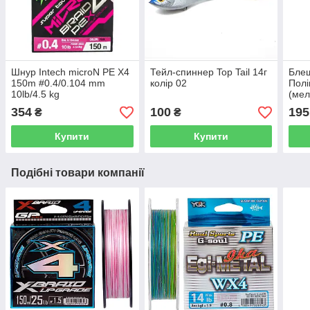
Шнур Intech microN PE X4
Тейл-спиннер Top Tail 14г
Бле
150m #0.4/0.104 mm
колір 02
Полі
10lb/4.5 kg
(мел
354
100
195
₴
₴
Купити
Купити
Подібні товари компанії