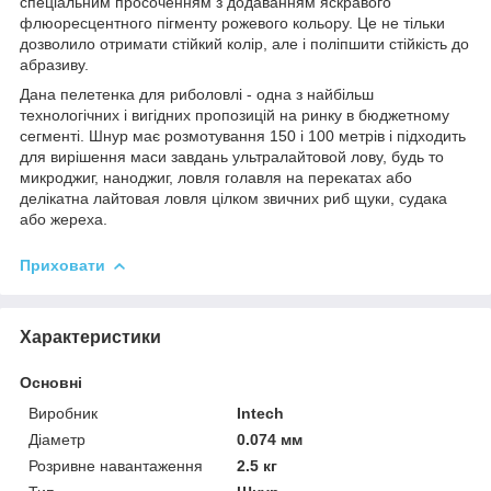
спеціальним просоченням з додаванням яскравого
флюоресцентного пігменту рожевого кольору. Це не тільки
дозволило отримати стійкий колір, але і поліпшити стійкість до
абразиву.
Дана пелетенка для риболовлі - одна з найбільш
технологічних і вигідних пропозицій на ринку в бюджетному
сегменті. Шнур має розмотування 150 і 100 метрів і підходить
для вирішення маси завдань ультралайтовой лову, будь то
микроджиг, наноджиг, ловля голавля на перекатах або
делікатна лайтовая ловля цілком звичних риб щуки, судака
або жереха.
Приховати
Характеристики
Основні
Виробник
Intech
Діаметр
0.074 мм
Розривне навантаження
2.5 кг