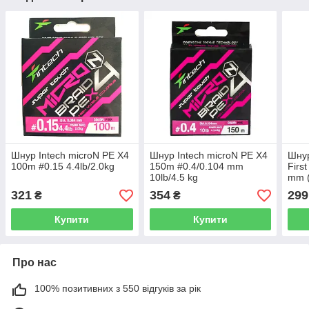
Шнур Intech microN PE X4
Шнур Intech microN PE X4
Шнур
100m #0.15 4.4lb/2.0kg
150m #0.4/0.104 mm
Firs
10lb/4.5 kg
mm (
321
354
299
₴
₴
Купити
Купити
Про нас
100% позитивних з 550 відгуків за рік