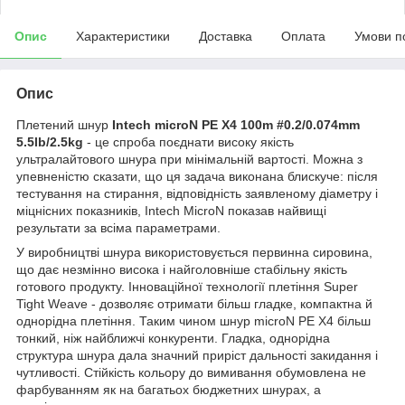
Опис
Характеристики
Доставка
Оплата
Умови п
Опис
Плетений шнур
Intech microN PE X4 100m #0.2/0.074mm
5.5lb/2.5kg
- це спроба поєднати високу якість
ультралайтового шнура при мінімальній вартості. Можна з
упевненістю сказати, що ця задача виконана блискуче: після
тестування на стирання, відповідність заявленому діаметру і
міцнісних показників, Intech MicroN показав найвищі
результати за всіма параметрами.
У виробництві шнура використовується первинна сировина,
що дає незмінно висока і найголовніше стабільну якість
готового продукту. Інноваційної технології плетіння Super
Tight Weave - дозволяє отримати більш гладке, компактна й
однорідна плетіння. Таким чином шнур microN PE X4 більш
тонкий, ніж найближчі конкуренти. Гладка, однорідна
структура шнура дала значний приріст дальності закидання і
чутливості. Стійкість кольору до вимивання обумовлена не
фарбуванням як на багатьох бюджетних шнурах, а