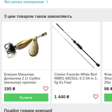
Всі умови повернення
З цим товаром також замовляють
Блешня Маньячка
Спінінг Favorite White Bird
Флюо
Догматика 2.1г Срібло
WBR1-682SUL-S 2.04 m 1-
Shoc
(мельхіор) оригінал
5g Ex.Fast
25м (
195
86
₴
1 440
₴
Купити
Подібні товари компанії