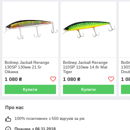
Воблер Jackall Rerange
Воблер Jackall Rerange
Вобл
130SP 130мм 21.5г
110SP 110мм 14.8г Mat
130S
Oikawa
Tiger
Doub
1 080
1 080
1 0
₴
₴
Купити
Купити
Про нас
100% позитивних з 550 відгуків за рік
Працює з 06.11.2018