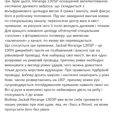
гри. Крім цього, Rerange 130SP оснащений запатентованою
системою далекого заброса, що складається з
вольфрамового циліндра вагою 4 грама і магніту, який фіксує
його в робочому положенні. Під час закидання вантаж ковзає
по спеціальному каналу, переносячи центр ваги в хвіст
приманки, за рахунок чого її політ виходить далеким і точним.
Для кращого ковзання циліндр обтягнутий спеціальним
«чохлом» з фторвмісного полімеру, що виключає
«залипання» у каналі, по якому він переміщається.
Що стосується гри приманки, Jackall Rerange 130SP – це
100% джеркбейт, проте не позбавлений і власної гри на
рівномірній проводці. Але найкращі свої якості, він все одно
розкриває на ривковій проводці, причому ривки необхідно
виконувати у вигляді різких ударів, чого можна домогтися
тільки досить жорстким вудлищем. При правильно підібраній
проводці, воблер досить широко і хаотично нишпорить у різні
боки, часом розвертаючись на 180*, причому кожен рух
супроводжується погойдуванням приманки навколо своєї осі.
Всі ці рухи в комплексі просто неймовірно діють на рибу і
спонукають її до атаки.
Воблер Jackall Rerange 130SP вже встиг себе проявити в
наших умовах при лові щуки, яка, як і басс в Японії, не може
пропустити його без уваги.