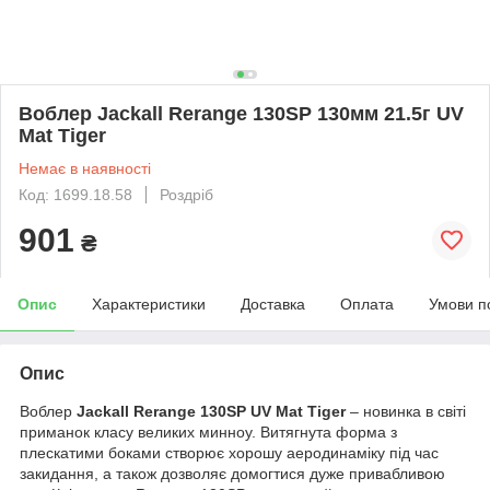
Воблер Jackall Rerange 130SP 130мм 21.5г UV
Mat Tiger
Немає в наявності
Код: 1699.18.58
Роздріб
901
₴
Опис
Характеристики
Доставка
Оплата
Умови п
Опис
Воблер
Jackall Rerange 130SP UV Mat Tiger
– новинка в світі
приманок класу великих минноу. Витягнута форма з
плескатими боками створює хорошу аеродинаміку під час
закидання, а також дозволяє домогтися дуже привабливою