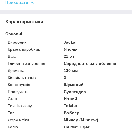
Приховати
Характеристики
Основні
Виробник
Jackall
Країна виробник
Японія
Вага
21.5 г
Глибина занурення
Середнього заглиблення
Довжина
130 мм
Кількість гачків
3
Конструкція
Шумовий
Плавучість
Суспендер
Стан
Новий
Техніка лову
Твічінг
Тип
Воблер
Форма тіла
Мінноу (Minnow)
Колір
UV Mat Tiger