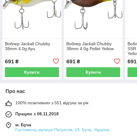
Воблер Jackall Chubby
Воблер Jackall Chubby
Вобл
38mm 4.0g Ayu
38mm 4.0g Pellet Yellow
SSR 
Yell
691
691
691
₴
₴
Купити
Купити
Про нас
100% позитивних з 551 відгука за рік
Працює з 06.11.2018
м. Буча
Гостомель, вулиця Патріотів, 19, Буча, Україна