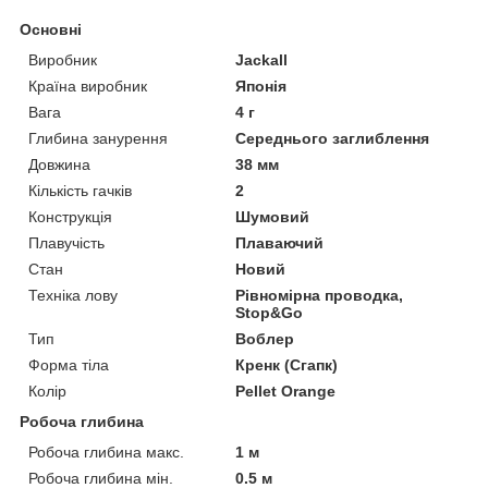
Основні
Виробник
Jackall
Країна виробник
Японія
Вага
4 г
Глибина занурення
Середнього заглиблення
Довжина
38 мм
Кількість гачків
2
Конструкція
Шумовий
Плавучість
Плаваючий
Стан
Новий
Техніка лову
Рівномірна проводка,
Stop&Go
Тип
Воблер
Форма тіла
Кренк (Сгапк)
Колір
Pellet Orange
Робоча глибина
Робоча глибина макс.
1 м
Робоча глибина мін.
0.5 м