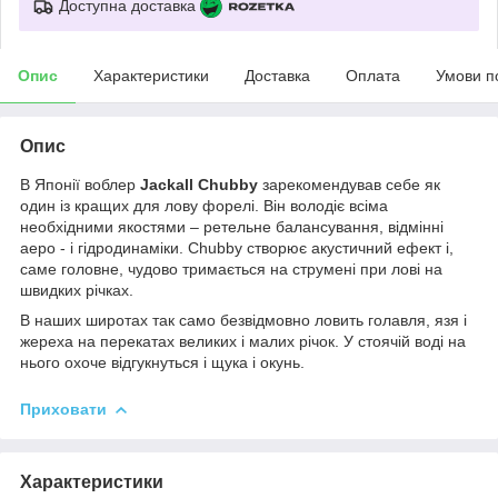
Доступна доставка
Опис
Характеристики
Доставка
Оплата
Умови п
Опис
В Японії воблер
Jackall Chubby
зарекомендував себе як
один із кращих для лову форелі. Він володіє всіма
необхідними якостями – ретельне балансування, відмінні
аеро - і гідродинаміки. Chubby створює акустичний ефект і,
саме головне, чудово тримається на струмені при лові на
швидких річках.
В наших широтах так само безвідмовно ловить голавля, язя і
жереха на перекатах великих і малих річок. У стоячій воді на
нього охоче відгукнуться і щука і окунь.
Приховати
Характеристики