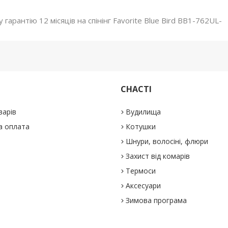
арантію 12 місяців на спінінг Favorite Blue Bird BB1-762UL-
СНАСТІ
варів
Вудилища
а оплата
Котушки
Шнури, волосіні, флюри
Захист від комарів
Термоси
Аксесуари
Зимова програма