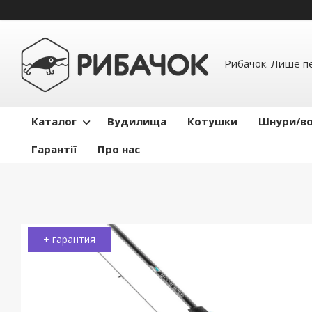
Рибачок. Лише пе
Каталог
Вудилища
Котушки
Шнури/во
Гарантії
Про нас
+ гарантия