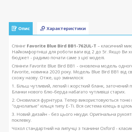
Опис
Характеристики
Спінінг
Favorite Blue Bird BB1-762UL-T
– класичний мик
Найкомфортніші для роботи ваги від 2 до 5г. Якщо Ви 
бюджет - радимо почати саме з цієї моделі.
Спінінги
Favorite Blue Bird BB1
- оновлена модель одного
Favorite, новинка 2020 року. Модель Blue Bird BB1 від
схожу назву. Отже, що змінилося:
1. Більш чутливий, легкий і жорсткий бланк, заточений пі
Бланки нового блю-берда набагато чутливіші старих.
2. Оновилася фурнітура. Тепер використовуються тонкі 
"однолапые" кільця типу E-Ti. Вся система кілець в ціло
3. Новий дизайн - без цього нікуди. Оригінальна рукоя
поклевку.
Чохол стандартний на липучці з тканини Oxford - класик