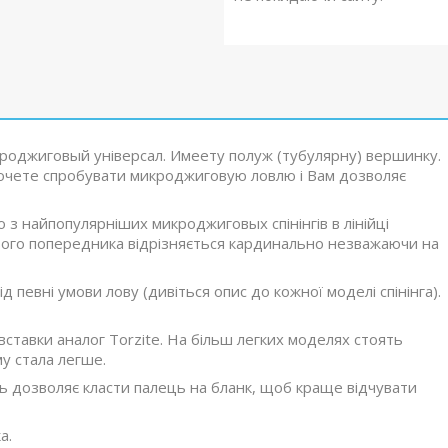
роджиговый універсал. Имеету полуж (тубулярну) вершинку.
хочете спробувати микроджиговую ловлю і Вам дозволяє
 з найпопулярніших микроджиговых спінінгів в лінійці
 свого попередника відрізняється кардинально незважаючи на
д певні умови лову (дивіться опис до кожної моделі спінінга).
вставки аналог Torzite. На більш легких моделях стоять
му стала легше.
ть дозволяє класти палець на бланк, щоб краще відчувати
а.