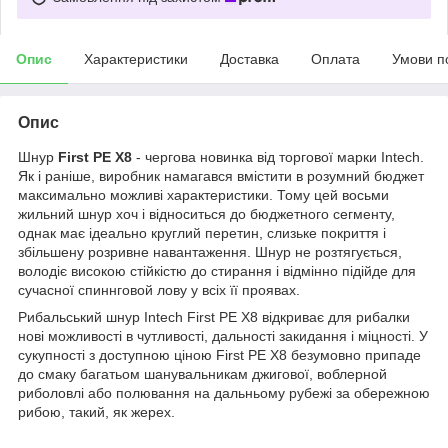
Опис
Характеристики
Доставка
Оплата
Умови п
Опис
Шнур
First PE X8
- чергова новинка від торгової марки Intech.
Як і раніше, виробник намагався вмістити в розумний бюджет
максимально можливі характеристики. Тому цей восьми
жильний шнур хоч і відноситься до бюджетного сегменту,
однак має ідеально круглий перетин, слизьке покриття і
збільшену розривне навантаження. Шнур не розтягується,
володіє високою стійкістю до стирання і відмінно підійде для
сучасної спиннговой лову у всіх її проявах.
Рибальський шнур Intech First PE X8 відкриває для рибалки
нові можливості в чутливості, дальності закидання і міцності. У
сукупності з доступною ціною First PE X8 безумовно припаде
до смаку багатьом шанувальникам джигової, воблерной
риболовлі або полювання на дальньому рубежі за обережною
рибою, такий, як жерех.