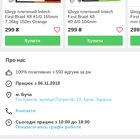
Шнур плетений Intech
Шнур плетений Intech
Шнур
First Braid X8 #1/0.165mm
First Braid X8
Firs
7.26kg 150m Orange
#0.4/0.104mm
mm (
(10lb/4.54kg) 150m
299
299
299
₴
₴
Купити
Купити
Про нас
100% позитивних з 550 відгуків за рік
Працює з 06.11.2018
м. Буча
Гостомель, вулиця Патріотів, 19, Буча, Україна
Контакти
Сьогодні працює з 10:00 до 18:00
Показати весь графік роботи