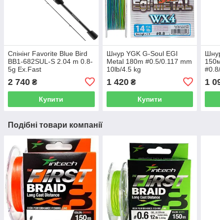
Спінінг Favorite Blue Bird
Шнур YGK G-Soul EGI
Шнур
BB1-682SUL-S 2.04 m 0.8-
Metal 180m #0.5/0.117 mm
150м
5g Ex.Fast
10lb/4.5 kg
#0.8
2 740
1 420
1 0
₴
₴
Купити
Купити
Подібні товари компанії