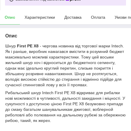
Опис
Характеристики
Доставка
Оплата
Умови п
Опис
Шнур
First PE X8
- чергова новинка від торгової марки Intech.
Як і раніше, виробник намагався вмістити в розумний бюджет
максимально можливі характеристики. Тому цей восьми
жильний шнур хоч і відноситься до бюджетного сегменту,
однак має ідеально круглий перетин, слизьке покриття і
збільшену розривне навантаження. Шнур не розтягується,
володіє високою стійкістю до стирання і відмінно підійде для
сучасної спиннговой лову у всіх її проявах.
Рибальський шнур Intech First PE X8 відкриває для рибалки
нові можливості в чутливості, дальності закидання і міцності. У
сукупності з доступною ціною First PE X8 безумовно припаде
до смаку багатьом шанувальникам джигової, воблерной
риболовлі або полювання на дальньому рубежі за обережною
рибою, такий, як жерех.