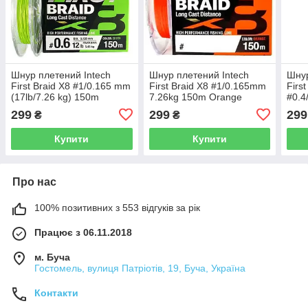
Шнур плетений Intech
Шнур плетений Intech
Шнур
First Braid X8 #1/0.165 mm
First Braid X8 #1/0.165mm
First
(17lb/7.26 kg) 150m
7.26kg 150m Orange
#0.4
(10l
299
299
299
₴
₴
Купити
Купити
Про нас
100% позитивних з 553 відгуків за рік
Працює з 06.11.2018
м. Буча
Гостомель, вулиця Патріотів, 19, Буча, Україна
Контакти