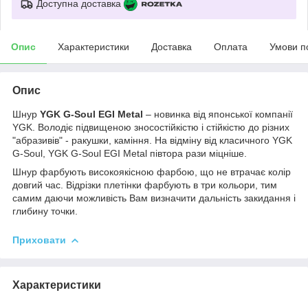
Доступна доставка
Опис
Характеристики
Доставка
Оплата
Умови п
Опис
Шнур
YGK G-Soul EGI Metal
– новинка від японської компанії
YGK. Володіє підвищеною зносостійкістю і стійкістю до різних
"абразивів" - ракушки, каміння. На відміну від класичного YGK
G-Soul, YGK G-Soul EGI Metal півтора рази міцніше.
Шнур фарбують високоякісною фарбою, що не втрачає колір
довгий час. Відрізки плетінки фарбують в три кольори, тим
самим даючи можливість Вам визначити дальність закидання і
глибину точки.
Приховати
Характеристики