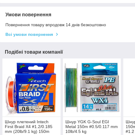
Умови повернення
Повернення товару впродовж 14 днів безкоштовно
Всі умови повернення
Подібні товари компанії
Шнур плетений Intech
Шнур YGK G-Soul EGI
Шнур
First Braid X4 #1.2/0.185
Metal 150m #0.5/0.117 mm
150
mm (20lb/9.1 kg) 150m
10lb/4.5 kg
#1.2