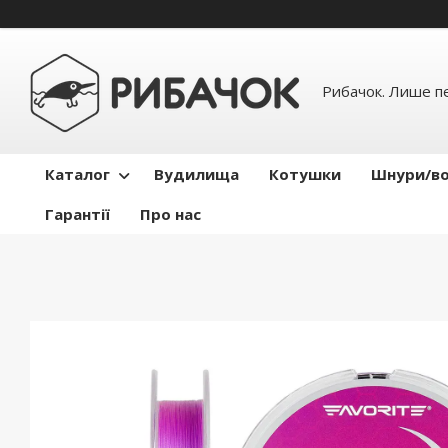
Рибачок. Лише пе
Каталог
Вудилища
Котушки
Шнури/во
Гарантії
Про нас