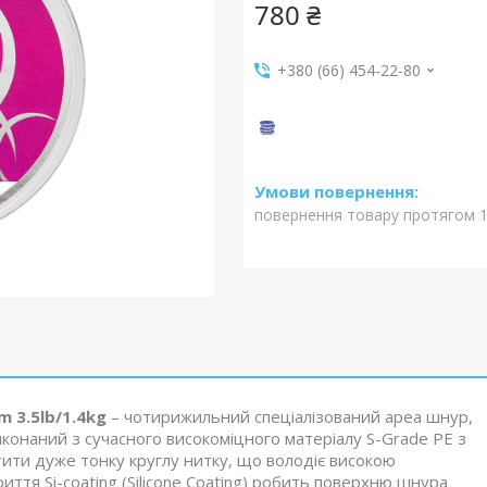
780 ₴
+380 (66) 454-22-80
повернення товару протягом 1
m 3.5lb/1.4kg
– чотирижильний спеціалізований ареа шнур,
онаний з сучасного високоміцного матеріалу S-Grade PE з
ити дуже тонку круглу нитку, що володіє високою
ття Si-coating (Silicone Coating) робить поверхню шнура