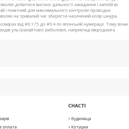
зволяє добитися високої дальності закидання і запобігає
ий і помітний для максимального контролю проводки.
озволяє на тривалий час зберегти насичений колір шнура.
озмірах від #0.175 до #0.4 по японській нумерації. Тому вони
видів ультралайтової риболовлі, наприклад мікроджига.
СНАСТІ
варів
Вудилища
а оплата
Котушки