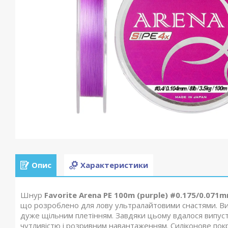
Опис
Характеристики
Шнур
Favorite Arena PE 100m (purple) #0.175/0.071m
що розроблено для лову ультралайтовими снастями. Вик
дуже щільним плетінням. Завдяки цьому вдалося випуст
чутливістю і розривним навантаженням. Силіконове покри