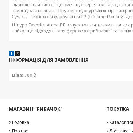
гладкою і слизькою, що зменшує тертя в кільцях, що до
всмоктуванню води. Шнур має пурпурний колір – яскрав
Сучасна технологія фарбування LP (Lifetime Painting) д
Шнури Favorite Arena PE випускаються тільки в тонких р
найкраще підходять для форелевої риболовлі та інших 
ІНФОРМАЦІЯ ДЛЯ ЗАМОВЛЕННЯ
Ціна:
780 ₴
МАГАЗИН "РИБАЧОК"
ПОКУПКА
Головна
Каталог то
Про нас
Доставка т