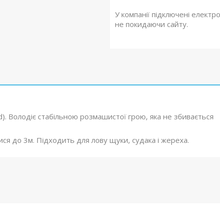
У компанії підключені електр
не покидаючи сайту.
). Володіє стабільною розмашистої грою, яка не збивається
я до 3м. Підходить для лову щуки, судака і жереха.