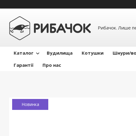
Рибачок. Лише пе
Каталог
Вудилища
Котушки
Шнури/во
Гарантії
Про нас
Новинка