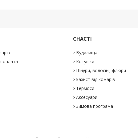
СНАСТІ
варів
Вудилища
а оплата
Котушки
Шнури, волосіні, флюри
Захист від комарів
Термоси
Аксесуари
Зимова програма