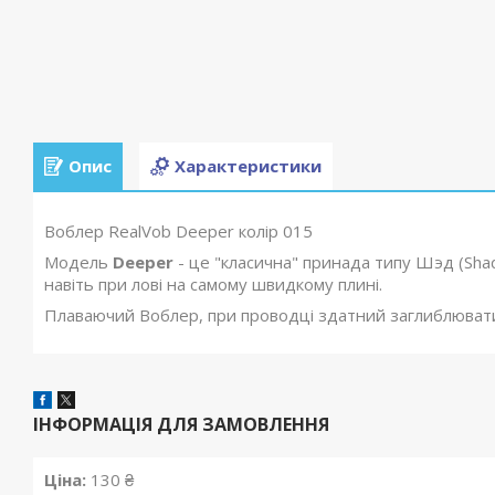
Опис
Характеристики
Воблер RealVob Deeper колір 015
Модель
Deeper
- це "класична" принада типу Шэд (Shad
навіть при лові на самому швидкому плині.
Плаваючий Воблер, при проводці здатний заглиблюватис
ІНФОРМАЦІЯ ДЛЯ ЗАМОВЛЕННЯ
Ціна:
130 ₴