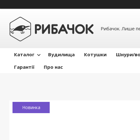
Рибачок. Лише пе
Каталог
Вудилища
Котушки
Шнури/во
Гарантії
Про нас
Новинка