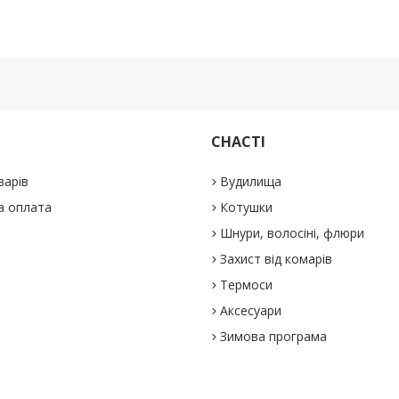
СНАСТІ
варів
Вудилища
а оплата
Котушки
Шнури, волосіні, флюри
Захист від комарів
Термоси
Аксесуари
Зимова програма