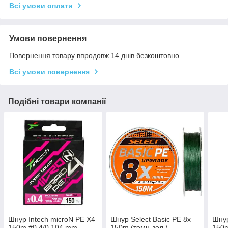
Всі умови оплати
Умови повернення
Повернення товару впродовж 14 днів безкоштовно
Всі умови повернення
Подібні товари компанії
Шнур Intech microN PE X4
Шнур Select Basic PE 8x
Шнур
150m #0.4/0.104 mm
150m (темн-зел.)
150m