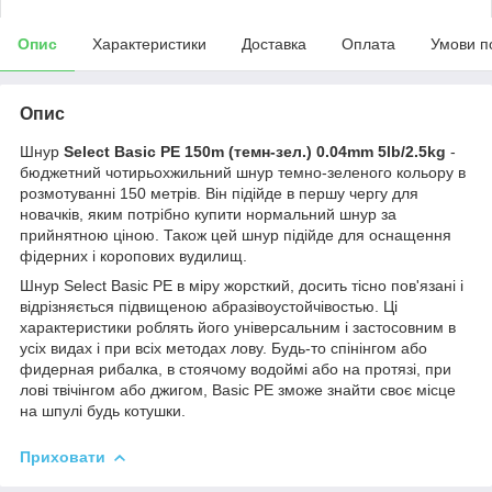
Опис
Характеристики
Доставка
Оплата
Умови п
Опис
Шнур
Select Basic PE 150m (темн-зел.) 0.04mm 5lb/2.5kg
-
бюджетний чотирьохжильний шнур темно-зеленого кольору в
розмотуванні 150 метрів. Він підійде в першу чергу для
новачків, яким потрібно купити нормальний шнур за
прийнятною ціною. Також цей шнур підійде для оснащення
фідерних і коропових вудилищ.
Шнур Select Basic PE в міру жорсткий, досить тісно пов'язані і
відрізняється підвищеною абразівоустойчівостью. Ці
характеристики роблять його універсальним і застосовним в
усіх видах і при всіх методах лову. Будь-то спінінгом або
фидерная рибалка, в стоячому водоймі або на протязі, при
лові твічінгом або джигом, Basic PE зможе знайти своє місце
на шпулі будь котушки.
Приховати