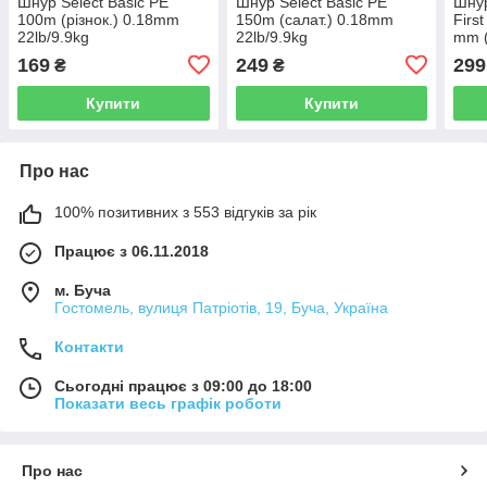
Шнур Select Basic PE
Шнур Select Basic PE
Шнур
100m (різнок.) 0.18mm
150m (салат.) 0.18mm
Firs
22lb/9.9kg
22lb/9.9kg
mm (
169
249
299
₴
₴
Купити
Купити
Про нас
100% позитивних з 553 відгуків за рік
Працює з 06.11.2018
м. Буча
Гостомель, вулиця Патріотів, 19, Буча, Україна
Контакти
Сьогодні працює з 09:00 до 18:00
Показати весь графік роботи
Про нас