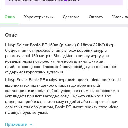
Опис
Характеристики
Доставка
Оплата
Умови п
Опис
Шнур
Select Basic PE 150m (різнок.) 0.18mm 22lb/9.9kg
-
бюджетний чотирьохжильний різнокольоровий шнур в
розмотуванні 150 метрів. Він підійде в першу чергу для
новачків, яким потрібно купити нормальний шнур за
прийнятною ціною. Також цей шнур підійде для оснащення
фідерних і коропових вудилищ.
Шнур Select Basic PE в міру жорсткий, досить тісно пов'язані і
відрізняється підвищеною стійкість до абразиву. Ці
характеристики роблять його універсальним і застосовним в
усіх видах і при всіх методах лову. Будь-то спінінгом або
фидерная рибалка, в стоячому водоймі або на протязі, при
лові твічінгом або джигом, Basic PE зможе знайти своє місце
на шпулі будь котушки.
Приховати