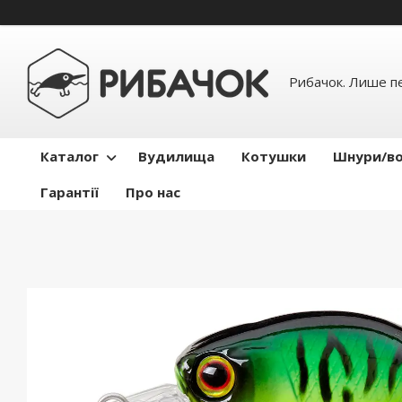
Рибачок. Лише пе
Каталог
Вудилища
Котушки
Шнури/во
Гарантії
Про нас