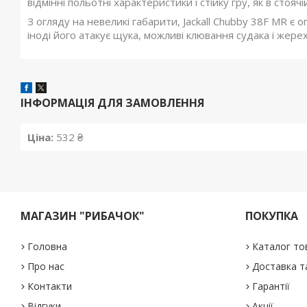
відмінні польотні характеристики і стійку гру, як в стоячій 
З огляду на невеликі габарити, Jackall Chubby 38F MR є 
іноді його атакує щука, можливі клювання судака і жерех
ІНФОРМАЦІЯ ДЛЯ ЗАМОВЛЕННЯ
Ціна:
532 ₴
МАГАЗИН "РИБАЧОК"
ПОКУПКА
Головна
Каталог то
Про нас
Доставка т
Контакти
Гарантії
Відгуки
Акції