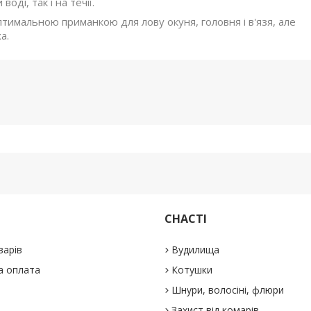
воді, так і на течії.
оптимальною приманкою для лову окуня, головня і в'язя, але
а.
СНАСТІ
варів
Вудилища
а оплата
Котушки
Шнури, волосіні, флюри
Захист від комарів