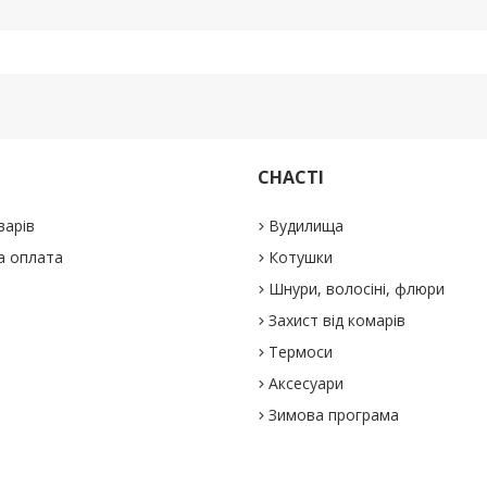
СНАСТІ
варів
Вудилища
а оплата
Котушки
Шнури, волосіні, флюри
Захист від комарів
Термоси
Аксесуари
Зимова програма