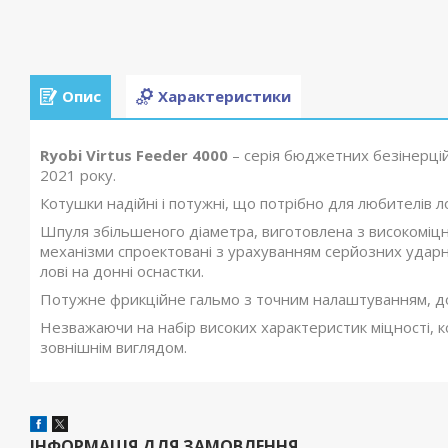
Опис
Характеристики
Ryobi Virtus Feeder 4000
– серія бюджетних безінерцій
2021 року.
Котушки надійні і потужні, що потрібно для любителів 
Шпуля збільшеного діаметра, виготовлена з високоміцног
механізми спроектовані з урахуванням серйозних ударн
лові на донні оснастки.
Потужне фрикційне гальмо з точним налаштуванням, до
Незважаючи на набір високих характеристик міцності, к
зовнішнім виглядом.
ІНФОРМАЦІЯ ДЛЯ ЗАМОВЛЕННЯ