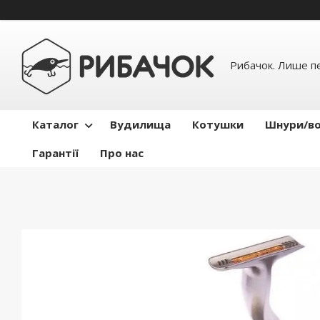
Рибачок. Лише пе
Каталог
Вудилища
Котушки
Шнури/во
Гарантії
Про нас