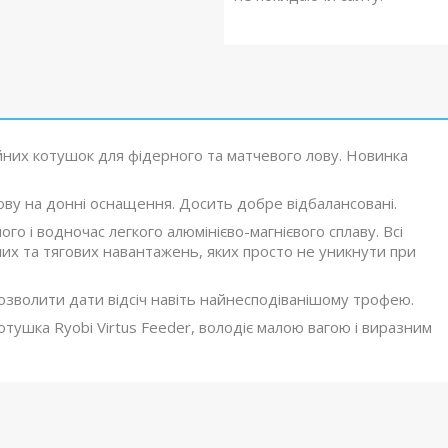
них котушок для фідерного та матчевого лову. Новинка
лову на донні оснащення. Досить добре відбалансовані.
о і водночас легкого алюмінієво-магнієвого сплаву. Всі
их та тягових навантажень, яких просто не уникнути при
зволити дати відсіч навіть найнесподіванішому трофею.
отушка Ryobi Virtus Feeder, володіє малою вагою і виразним