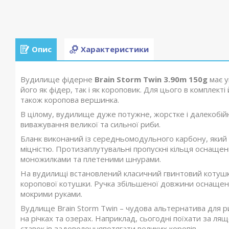
Опис
Характеристики
Вудилище фідерне
Brain Storm Twin 3.90m 150g
має у
його як фідер, так і як короповик. Для цього в комплекті 
також коропова вершинка.
В цілому, вудилище дуже потужне, жорстке і далекобій
виважування великої та сильної риби.
Бланк виконаний із середньомодульного карбону, який
міцністю. Протизаплутувальні пропускні кільця оснащен
моножилками та плетеними шнурами.
На вудилищі встановлений класичний гвинтовий котушкот
коропової котушки. Ручка збільшеної довжини оснащен
мокрими руками.
Вудлище Brain Storm Twin – чудова альтернатива для р
на річках та озерах. Наприклад, сьогодні поїхати за л
ставок ів задоволенняпотягати великих коропів.