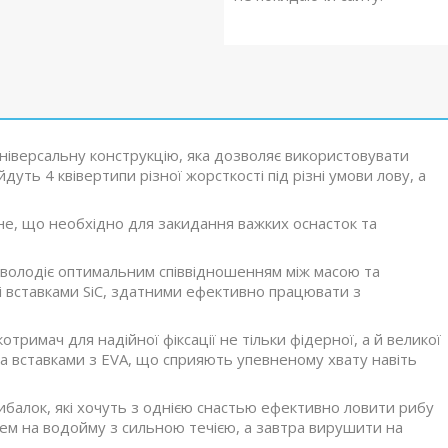
ніверсальну конструкцію, яка дозволяє використовувати
йдуть 4 квівертипи різної жорсткості під різні умови лову, а
не, що необхідно для закидання важких оснасток та
 володіє оптимальним співвідношенням між масою та
і вставками SiC, здатними ефективно працювати з
римач для надійної фіксації не тільки фідерної, а й великої
а вставками з EVA, що сприяють упевненому хвату навіть
ибалок, які хочуть з однією снастью ефективно ловити рибу
ящем на водойму з сильною течією, а завтра вирушити на