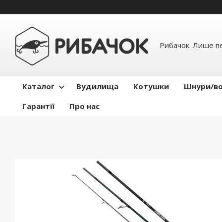
Рибачок. Лише пе
Каталог
Вудилища
Котушки
Шнури/во
Гарантії
Про нас