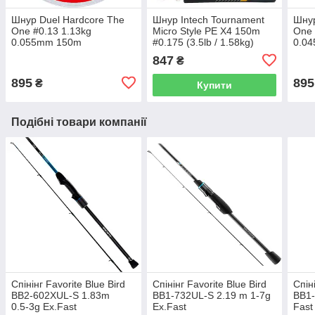
Шнур Duel Hardcore The
Шнур Intech Tournament
Шнур
One #0.13 1.13kg
Micro Style PE X4 150m
One 
0.055mm 150m
#0.175 (3.5lb / 1.58kg)
0.0
847
₴
895
895
₴
Купити
Подібні товари компанії
Спінінг Favorite Blue Bird
Спінінг Favorite Blue Bird
Спін
BB2‑602XUL‑S 1.83m
BB1-732UL-S 2.19 m 1-7g
BB1-
0.5‑3g Ex.Fast
Ex.Fast
Fast