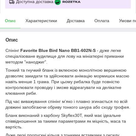
Доступна доставка
Опис
Характеристики
Доставка
Оплата
Умови п
Опис
Спінінг
Favorite Blue Bird Nano BB1-602N-S
- дуже легке
спеціалізоване вудилище для лову на мініатюрні приманки
методом "наноджиг".
Тонкий та гнучкий бланк із вклеєною монолітною вершинкою
дозволяє закидати та здійснювати анімацію мормишок масою
навіть менше 1 грама. При цьому рибалка буде повністю
контролювати проводку і зможе відреагувати на делікатне
клювання риби.
Під час виважування спінінг м'яко і плавно згинається по всій
довжині запобігаючи обриву тонкого шнура або сходу трофея.
Бланк виконаний з карбону Skyflex30T, який має ідеальне
співвідношення за такими параметрами як міцність, маса та
вартість.
Дуже легкі пропускні кільця з тонкими вставками з оксиду