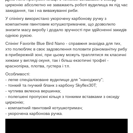
цирконію абсолютно не заважають роботі вудилища як під час
закидання, так і на виважуванні риби.
У спінінгу використано укорочену карбонову ручку з
компактним гвинтовим котушкотримачем, що дозволило
знизити масу виробу і додало зручності при здійсненні закидів
однією рукою.
Спінінг Favorite Blue Bird Nano - справжня знахідка для тих,
хто полюбляє в своє задоволення половити різноманітну рибу
в прибережній зоні, при цьому можуть траплятися як класичні
хижаки у вигляді окуня, так і більш екзотичні трофеї -
краснопірка, плотва, густера і т.п.
Особливості:
- легке спеціалізоване вудилище для "наноджигу";
- тонкий та гнучкий бланк з карбону Skyflex30T;
- чутлива вклеєна вершинка;
- полегшені пропускні кільця з тонкими вставками з оксиду
цирконію;
- компактний гвинтовий котушкотримач;
- укорочена карбонова ручка.