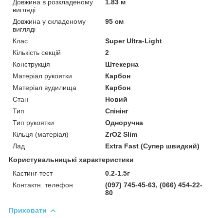
Довжина в розкладеному
1.83 м
вигляді
Довжина у складеному
95 см
вигляді
Клас
Super Ultra-Light
Кількість секцій
2
Конструкція
Штекерна
Матеріал рукоятки
Карбон
Матеріал вудилища
Карбон
Стан
Новий
Тип
Спінінг
Тип рукоятки
Одноручна
Кільця (матеріал)
ZrO2 Slim
Лад
Extra Fast (Супер швидкий)
Користувальницькі характеристики
Кастинг-тест
0.2-1.5г
Контактн. телефон
(097) 745-45-63, (066) 454-22-
80
Приховати