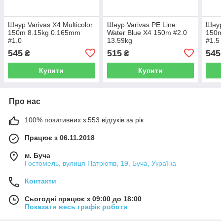
Шнур Varivas X4 Multicolor
Шнур Varivas PE Line
Шнур
150m 8.15kg 0.165mm
Water Blue X4 150m #2.0
150
#1.0
13.59kg
#1.5
545
515
545
₴
₴
Купити
Купити
Про нас
100% позитивних з 553 відгуків за рік
Працює з 06.11.2018
м. Буча
Гостомель, вулиця Патріотів, 19, Буча, Україна
Контакти
Сьогодні працює з 09:00 до 18:00
Показати весь графік роботи