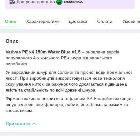
Доступна доставка
Опис
Характеристики
Доставка
Оплата
Умови п
Опис
Varivas PE x4 150m Water Blue #1.5
– оновлена версія
популярного 4-х жильного PE-шнура від японського
виробника.
Універсальний шнур для солоної та прісної води преміальної
якості. При виробництві використовується нова технологія
скручування ниток, за рахунок чого досягається підвищена
якість та стабільність по всій довжині шнура.
Фірмове захисне покриття з тефлоном SP-F надійно захищає
шнур від зовнішніх факторів, робить його більш слизьким та
зносостійким.
Приховати