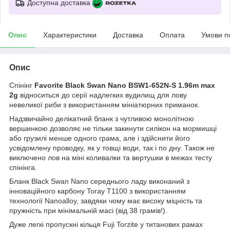
Доступна доставка
Опис
Характеристики
Доставка
Оплата
Умови п
Опис
Спінінг
Favorite Black Swan Nano BSW1-652N-S 1.96m max
2g
відноситься до серії надлегких вудилищ для лову
невеликої риби з використанням мініатюрних приманок.
Надзвичайно делікатний бланк з чутливою монолітною
вершинкою дозволяє не тільки закинути силікон на мормишці
або грузилі менше одного грама, але і здійснити його
усвідомлену проводку, як у товщі води, так і по дну. Також не
виключено лов на міні коливалки та вертушки в межах тесту
спінінга.
Бланк Black Swan Nano середнього ладу виконаний з
інноваційного карбону Toray Т1100 з використанням
технології Nanoalloy, завдяки чому має високу міцність та
пружність при мінімальній масі (від 38 грамів!).
Дуже легкі пропускні кільця Fuji Torzite у титанових рамах