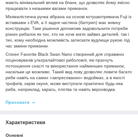
мають мінімальний вплив на бланк, що дозволяє йому якісно
працювати з низькими вагами приманок.
Мінімалістична ручка зібрана на основі котушкотримача Fuji із
вставками з EVA, а її задня частина (батгрип) має знімну
конструкцію. Таке рішення допоможе задовольнити потреби
різних рибалок як тих, хто не хоче мати зайвих деталей, так і
тих, кому необхідна можливість затискати вудлище рукою під
час заміни приманки.
Спінінг Favorite Black Swan Nano створений для справжніх
поціновувачів ультралайтової риболовлі, які прагнуть
потоншення снасті та використання найменших приманок,
наскільки це можливо. Такий вид лову дозволяє ловити багато
риби навіть на самих «запресованих» водоймах, а в якості
трофеїв, окрім окуня, може виступати практично будь-яка
риба, наприклад, карась, плотва та навіть верховодка.
Приховати
Характеристики
Основні