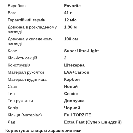
Виробник
Favorite
Вага
41 г
Гарантійний термін
12 міс
Довжина в розкладеному
1.96 м
вигляді
Довжина у складеному
100 см
вигляді
Клас
Super Ultra-Light
Кількість секцій
2
Конструкція
Штекерна
Матеріал рукоятки
EVA+Carbon
Матеріал вудилища
Карбон
Стан
Новий
Тип
Спінінг
Тип рукоятки
Дворучна
Колір
Чорний
Кільця (матеріал)
Fuji TORZITE
Лад
Extra Fast (Супер швидкий)
Користувальницькі характеристики