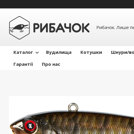
Рибачок. Лише пе
Каталог
Вудилища
Котушки
Шнури/во
Гарантії
Про нас