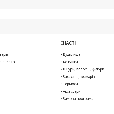
СНАСТІ
варів
Вудилища
а оплата
Котушки
Шнури, волосіні, флюри
Захист від комарів
Термоси
Аксесуари
Зимова програма