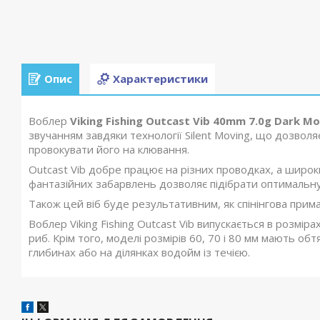
Опис
Характеристики
Воблер
Viking Fishing Outcast Vib 40mm 7.0g Dark M
звучанням завдяки технології Silent Moving, що дозвол
провокувати його на клювання.
Outcast Vib добре працює на різних проводках, а широк
фантазійних забарвлень дозволяє підібрати оптимальну
Також цей віб буде результативним, як спінінгова приман
Воблер Viking Fishing Outcast Vib випускається в розмірах
риб. Крім того, моделі розмірів 60, 70 і 80 мм мають 
глибинах або на ділянках водойм із течією.