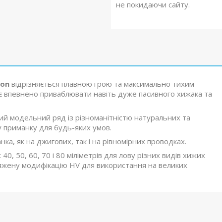
не покидаючи сайту.
oon
відрізняється плавною грою та максимально тихим
яє впевнено приваблювати навіть дуже пасивного хижака та
ий модельний ряд із різноманітністю натуральних та
 приманку для будь-яких умов.
ка, як на джигових, так і на рівномірних проводках.
 40, 50, 60, 70 і 80 міліметрів для лову різних видів хижих
обтяжену модифікацію HV для використання на великих