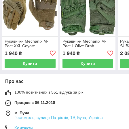
Рукавички Mechanix M-
Рукавички Mechanix M-
Рука
Pact XXL Coyote
Pact L Olive Drab
SUB3
1 940
1 940
2 0
₴
₴
Купити
Купити
Про нас
100% позитивних з 551 відгука за рік
Працює з 06.11.2018
м. Буча
Гостомель, вулиця Патріотів, 19, Буча, Україна
Контакти