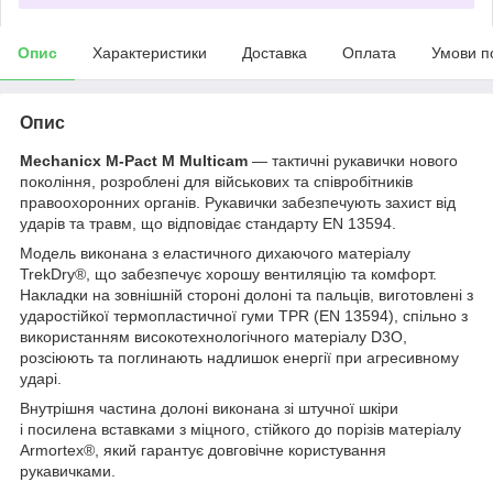
Опис
Характеристики
Доставка
Оплата
Умови п
Опис
Mechanicx M-Pact M Multicam
— тактичні рукавички нового
покоління, розроблені для військових та співробітників
правоохоронних органів. Рукавички забезпечують захист від
ударів та травм, що відповідає стандарту EN 13594.
Модель виконана з еластичного дихаючого матеріалу
TrekDry®, що забезпечує хорошу вентиляцію та комфорт.
Накладки на зовнішній стороні долоні та пальців, виготовлені з
ударостійкої термопластичної гуми TPR (EN 13594), спільно з
використанням високотехнологічного матеріалу D3O,
розсіюють та поглинають надлишок енергії при агресивному
ударі.
Внутрішня частина долоні виконана зі штучної шкіри
і посилена вставками з міцного, стійкого до порізів матеріалу
Armortex®, який гарантує довговічне користування
рукавичками.