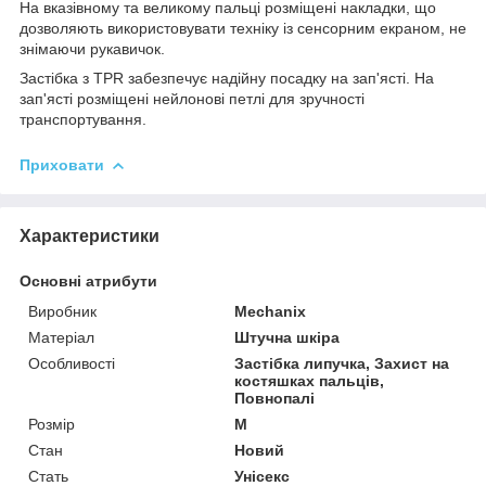
На вказівному та великому пальці розміщені накладки, що
дозволяють використовувати техніку із сенсорним екраном, не
знімаючи рукавичок.
Застібка з TPR забезпечує надійну посадку на зап'ясті. На
зап'ясті розміщені нейлонові петлі для зручності
транспортування.
Приховати
Характеристики
Основні атрибути
Виробник
Mechanix
Матеріал
Штучна шкіра
Особливості
Застібка липучка, Захист на
костяшках пальців,
Повнопалі
Розмір
M
Стан
Новий
Стать
Унісекс