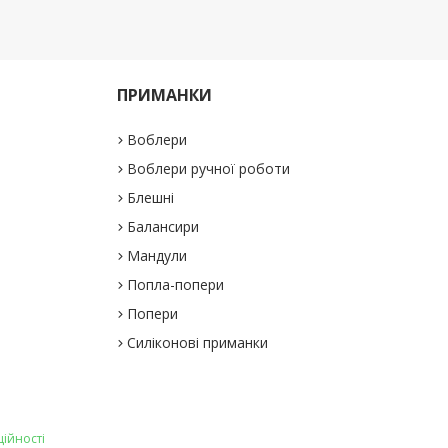
ПРИМАНКИ
Воблери
Воблери ручної роботи
Блешні
Балансири
Мандули
Попла-попери
Попери
Силіконові приманки
ційності