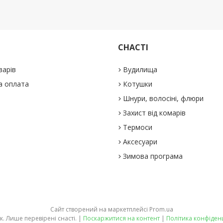
СНАСТІ
варів
Вудилища
а оплата
Котушки
Шнури, волосіні, флюри
Захист від комарів
Термоси
Аксесуари
Зимова програма
Сайт створений на маркетплейсі
Prom.ua
Рибачок. Лише перевірені снасті. |
Поскаржитися на контент
|
Політика конфіден