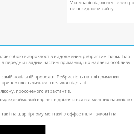
У компанії підключені електр
не покидаючи сайту.
ляє собою виброхвост з видовженим ребристим тілом. Тіло
в передній і задній частині приманки, що надає їй особливу
самій повільній проводці. Ребристість на тілі приманки
привертають хижака з великої відстані.
лікону, просоченого атрактантів.
Четырехдюймовый варіант відрізняється від менших наявністю
 так і на шарнірному монтажі з оффсетным гачком і на