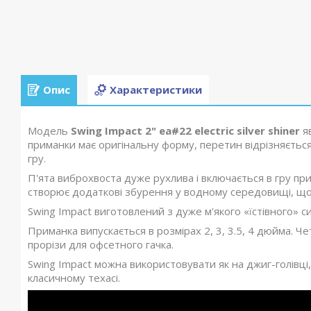
Опис
Характеристики
Модель
Swing Impact 2" ea#22 electric silver shiner
яв
приманки має оригінальну форму, перетин відрізняється 
гру.
П'ята виброхвоста дуже рухлива і включається в гру при 
створює додаткові збурення у водному середовищі, що 
Swing Impact виготовлений з дуже м'якого «їстівного» си
Приманка випускається в розмірах 2, 3, 3.5, 4 дюйма. 
прорізи для офсетного гачка.
Swing Impact можна використовувати як на джиг-голівці,
класичному техасі.