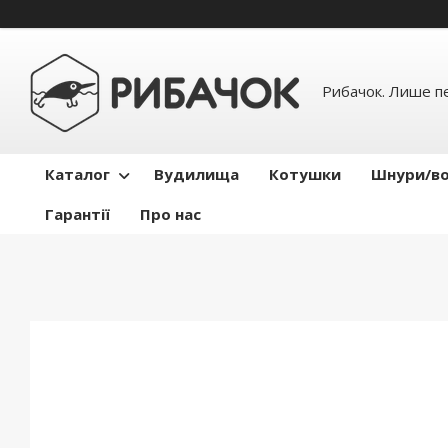
Рибачок. Лише пе
Каталог
Вудилища
Котушки
Шнури/во
Гарантії
Про нас