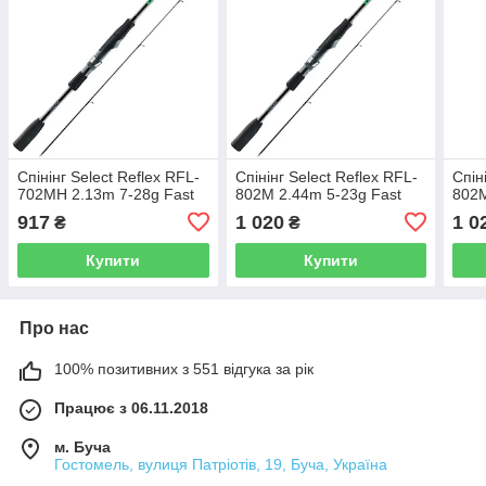
Спінінг Select Reflex RFL-
Спінінг Select Reflex RFL-
Спін
702MH 2.13m 7-28g Fast
802M 2.44m 5-23g Fast
802M
917
1 020
1 0
₴
₴
Купити
Купити
Про нас
100% позитивних з 551 відгука за рік
Працює з 06.11.2018
м. Буча
Гостомель, вулиця Патріотів, 19, Буча, Україна