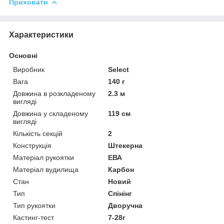
Приховати
Характеристики
Основні
Виробник
Select
Вага
140 г
Довжина в розкладеному
2.3 м
вигляді
Довжина у складеному
119 см
вигляді
Кількість секцій
2
Конструкція
Штекерна
Матеріал рукоятки
ЕВА
Матеріал вудилища
Карбон
Стан
Новий
Тип
Спінінг
Тип рукоятки
Дворучна
Кастинг-тест
7-28г