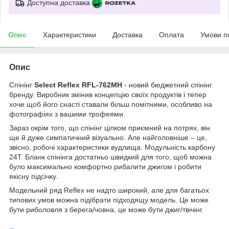
Доступна доставка
Опис
Характеристики
Доставка
Оплата
Умови п
Опис
Спінінг
Select Reflex RFL-762MH
- новий бюджетний спінінг
бренду. Виробник змінив концепцію своїх продуктів і тепер
хоче щоб його снасті ставали більш помітними, особливо на
фотографіях з вашими трофеями.
Зараз окрім того, що спінінг цілком приємний на потрях, він
ще й дуже симпатичний візуально. Але найголовніше – це,
звісно, робочі характеристики вудлища. Модульність карбону
24Т. Бланк спінінга достатньо швидкий для того, щоб можна
було максимально комфортно рибалити джигом і робити
якісну підсічку.
Модельний ряд Reflex не надто широкий, але для багатьох
типових умов можна підібрати підходящу модель. Це може
бути риболовля з берега/човна, це може бути джиг/твічінг.