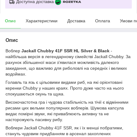
Доступна доставка
Опис
Характеристики
Доставка
Оплата
Умови п
Опис
Воблер
Jackall Chubby 41F SSR HL Silver & Black
-
найбільша версія в легендарному сімействі Jackall Chubby. За
рахунок збільшеної маси з'явилася можливість далекого
закидання, що важливо для риболовлі на середніх і великих
водоймах.
Голавль та язь є цільовими видами риб, на які орієнтовані
керенки Chubby у наших краях. Прото дуже часто на нього
спокушаються окунь та щука.
Високочастотна гра і чудова стабільність на тічії є відмінними
рисами цих вельми популярних воблерів. Шумова капсула
видає помірні звуки, які приваблюють активну та не
насторожують пасивну рибу.
Воблери Jackall Chubby 41F SSR, як і їх менші побратими,
стануть чудовим придбанням в арсенал захоплених