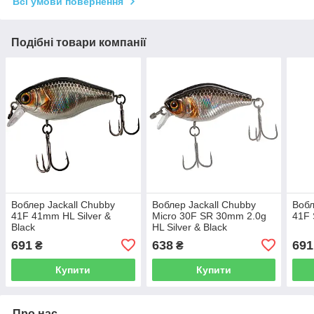
Всі умови повернення
Подібні товари компанії
Воблер Jackall Chubby
Воблер Jackall Chubby
Вобл
41F 41mm HL Silver &
Micro 30F SR 30mm 2.0g
41F 
Black
HL Silver & Black
691
638
691
₴
₴
Купити
Купити
Про нас