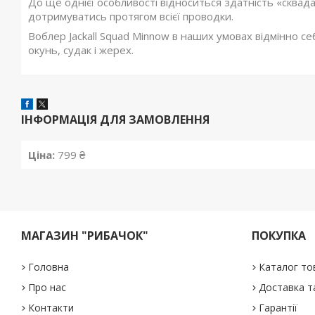
До ще однієї особливості відноситься здатність «сквада
дотримуватись протягом всієї проводки.
Воблер Jackall Squad Minnow в наших умовах відмінно себ
окунь, судак і жерех.
ІНФОРМАЦІЯ ДЛЯ ЗАМОВЛЕННЯ
Ціна:
799 ₴
МАГАЗИН "РИБАЧОК"
ПОКУПКА
Головна
Каталог то
Про нас
Доставка т
Контакти
Гарантії