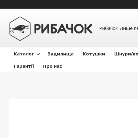
Рибачок. Лише пе
Каталог
Вудилища
Котушки
Шнури/во
Гарантії
Про нас