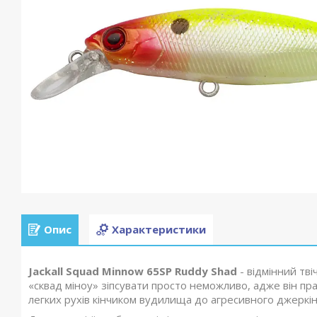
Опис
Характеристики
Jackall Squad Minnow 65SP Ruddy Shad
- відмінний тві
«сквад міноу» зіпсувати просто неможливо, адже він пра
легких рухів кінчиком вудилища до агресивного джеркін