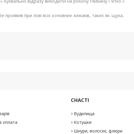
» буквально відразу виходити на робочу глибину і чітко її
е проявив при лові всіх основних хижаків, таких як: щука,
СНАСТІ
варів
Вудилища
а оплата
Котушки
Шнури, волосіні, флюри