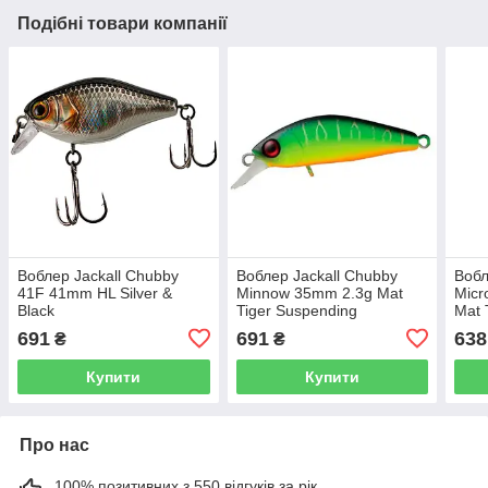
Подібні товари компанії
Воблер Jackall Chubby
Воблер Jackall Chubby
Вобл
41F 41mm HL Silver &
Minnow 35mm 2.3g Mat
Micr
Black
Tiger Suspending
Mat 
691
691
638
₴
₴
Купити
Купити
Про нас
100% позитивних з 550 відгуків за рік