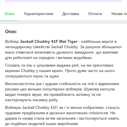
Опис
Характеристики
Доставка
Оплата
Умови п
Опис
Воблер
Jackall Chubby 41F Mat Tiger
- найбільша версія в
легендарному сімействі Jackall Chubby. За рахунок збільшеної
маси з'явилася можливість далекого закидання, що важливо
для риболовлі на середніх і великих водоймах.
Голавль та язь є цільовими видами риб, на які орієнтовані
керенки Chubby у наших краях. Прото дуже часто на нього
спокушаються окунь та щука.
Високочастотна гра і чудова стабільність на тічії є відмінними
рисами цих вельми популярних воблерів. Шумова капсула
видає помірні звуки, які приваблюють активну та не
насторожують пасивну рибу.
Воблери Jackall Chubby 41F, як і їх менші побратими, стануть
чудовим придбанням в арсенал захоплених спінінгістів. Не
дарма їх назва стала ім'ям загальним і застосовується навіть
до подібних моделей інших виробників.