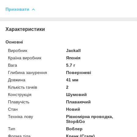
Приховати
Характеристики
Основні
Виробник
Jackall
Країна виробник
Японія
Вага
5.7 г
Глибина занурення
Поверхневі
Довжина
41 мм
Кількість гачків
2
Конструкція
Шумовий
Плавучість
Плаваючий
Стан
Новий
Техніка лову
Рівномірна проводка,
Stop&Go
Тип
Воблер
Форма тіла
Кренк (Сгапк)