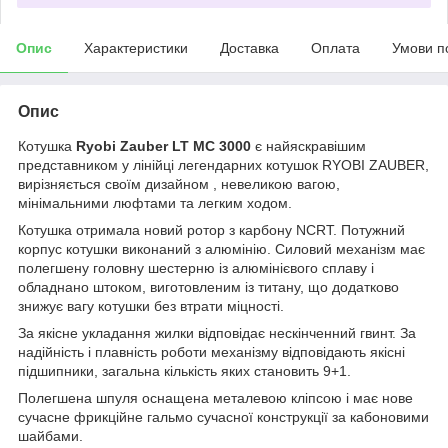
Опис
Характеристики
Доставка
Оплата
Умови п
Опис
Котушка
Ryobi Zauber LT MC 3000
є найяскравішим
представником у лінійці легендарних котушок RYOBI ZAUBER,
вирізняється своїм дизайном , невеликою вагою,
мінімальними люфтами та легким ходом.
Котушка отримала новий ротор з карбону NCRT. Потужний
корпус котушки виконаний з алюмінію. Силовий механізм має
полегшену головну шестерню із алюмінієвого сплаву і
обладнано штоком, виготовленим із титану, що додатково
знижує вагу котушки без втрати міцності.
За якісне укладання жилки відповідає нескінченний гвинт. За
надійність і плавність роботи механізму відповідають якісні
підшипники, загальна кількість яких становить 9+1.
Полегшена шпуля оснащена металевою кліпсою і має нове
сучасне фрикційне гальмо сучасної конструкції за кабоновими
шайбами.