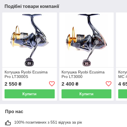
Подібні товари компанії
Котушка Ryobi Ecusima
Котушка Ryobi Ecusima
Коту
Pro LT3000S
Pro LT3000
MC 
2 550
2 400
4 6
₴
₴
Купити
Купити
Про нас
100% позитивних з 551 відгука за рік