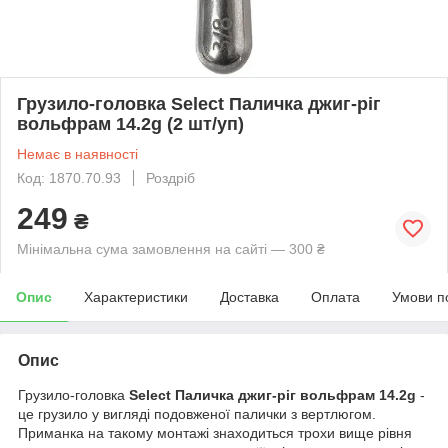
Грузило-головка Select Паличка джиг-ріг
вольфрам 14.2g (2 шт/уп)
Немає в наявності
Код: 1870.70.93
Роздріб
249
₴
Мінімальна сума замовлення на сайті — 300 ₴
Опис
Характеристики
Доставка
Оплата
Умови п
Опис
Грузило-головка
Select Паличка джиг-ріг вольфрам 14.2g
-
це грузило у вигляді подовженої палички з вертлюгом.
Приманка на такому монтажі знаходиться трохи вище рівня