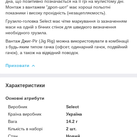
дна, що позитивно позначається на її грі на мулистому дні.
Монтаж з вантажем "дроп-шот" має хороші польотні
показники і високу прохідність (незацепляємость).
Грузило-головка Select має чітке маркування із зазначенням
маси на одній з бічних стінок для швидкого визначення
необхідного грузила.
Вантаж Джиг-Ріг (Jig Rig) можна використовувати в комбінації
з будь-яким типом гачка (офсет, одинарний гачок, подвійний
гачок), а також на відвідний поводок.
Приховати
Характеристики
Основні атрибути
Виробник
Select
Країна виробник
Україна
Вага
14.2 г
Кількість в наборі
2 шт.
Стан
Новий