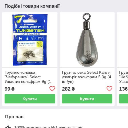
Подібні товари компанії
Грузило-головка
Груз-головка Select Капля
Груз
"Чебурашка" Select
джиг-ріг вольфрам 5.3g (4
"Чеб
Ушастик вольфрам 9g (1
шт/уп)
Ушас
шт/уп) розбірна
шт/у
99
282
136
₴
₴
Купити
Купити
Про нас
100% позитивних з 551 відгука за рік